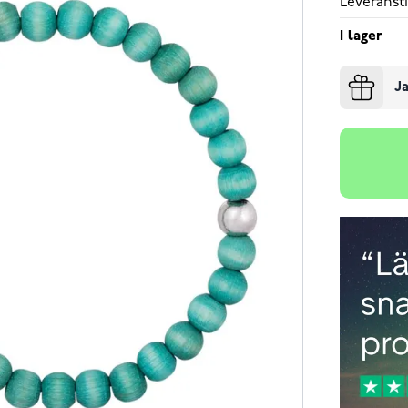
Leveransti
I lager
Ja