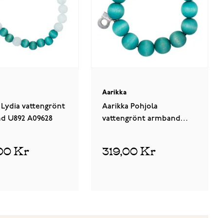
Aarikka
 Lydia vattengrönt
Aarikka Pohjola
d U892 A09628
vattengrönt armband
U892 A09620
00 Kr
319,00 Kr