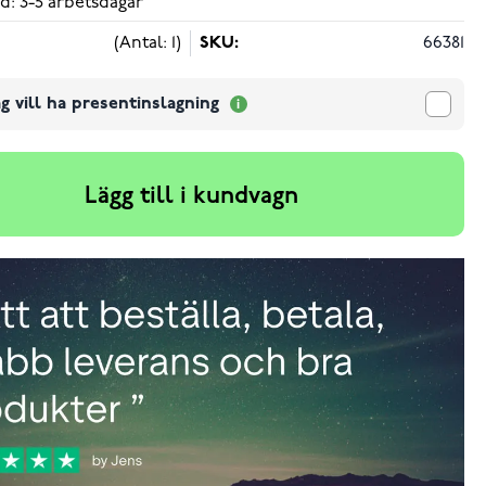
d: 3-5 arbetsdagar
(Antal: 1)
SKU:
66381
g vill ha presentinslagning
Lägg till i kundvagn