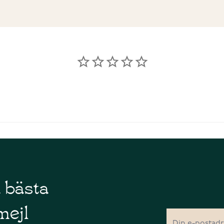
å bästa
mejl