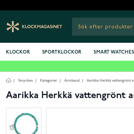
Hoppa till innehållet
KLOCKOR
SPORTKLOCKOR
SMART WATCHE
/
Smycken
/
Kategorier
/
Armband
/
Aarikka Herkkä vattengrönt 
Aarikka Herkkä vattengrönt 