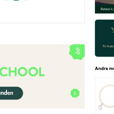
Fri frak
Andra m