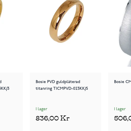
d
Bosie PVD guldpläterad
Bosie CM
3KK/3
titanring TICMPVD-023KK/5
I lager
I lager
836,00 Kr
506,