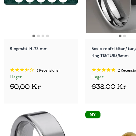
Ringmått 14-23 mm
Bosie repfri titan/ tun
ring TI&TU115/6mm
3
Recensioner
2
Recensio
I lager
I lager
50,00 Kr
638,00 Kr
NY
NY