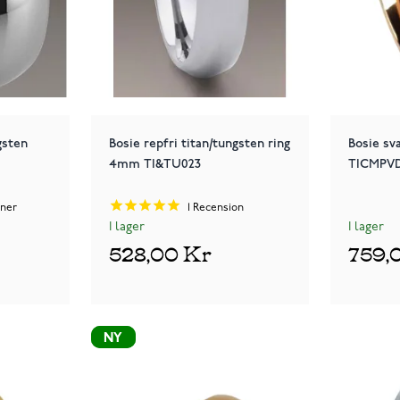
gsten
Bosie repfri titan/tungsten ring
Bosie sv
4mm TI&TU023
TICMPVD
ner
1
Recension
I lager
I lager
528,00 Kr
759,
NY
NY