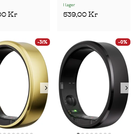
I lager
00 Kr
539,00 Kr
-31%
-0%