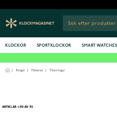
Hoppa till innehållet
KLOCKOR
SPORTKLOCKOR
SMART WATCHE
/
Ringar
/
Material
/
Titanringar
ARTIKLAR
1
-
90
AV
92