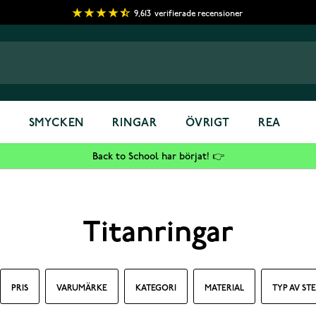
9,613
verifierade recensioner
S
SMYCKEN
RINGAR
ÖVRIGT
REA
Back to School har börjat! 👉
Titanringar
PRIS
VARUMÄRKE
KATEGORI
MATERIAL
TYP AV ST