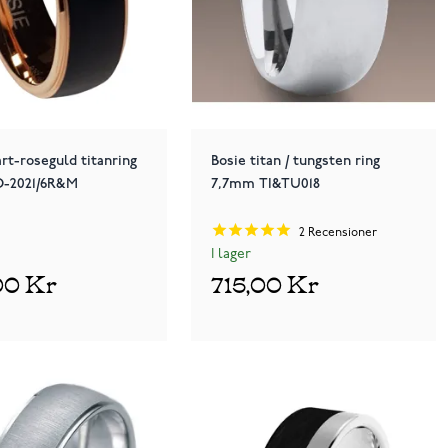
art-roseguld titanring
Bosie titan / tungsten ring
-2021/6R&M
7,7mm TI&TU018
2
Recensioner
I lager
00 Kr
715,00 Kr