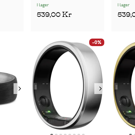
I lager
I lager
539,00 Kr
539,
-0%