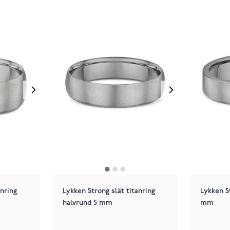
anring
Lykken Strong slät titanring
Lykken St
halvrund 5 mm
mm