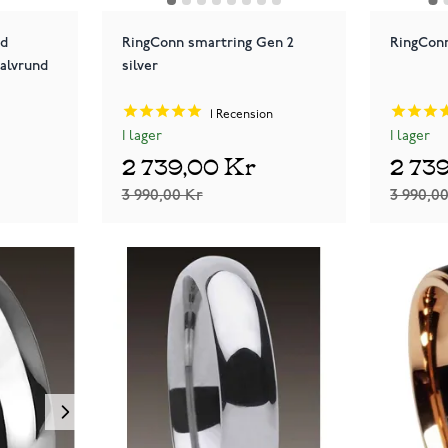
ad
RingConn smartring Gen 2
RingConn
halvrund
silver
1
Recension
I lager
I lager
2 739,00 Kr
2 73
3 990,00 Kr
3 990,0