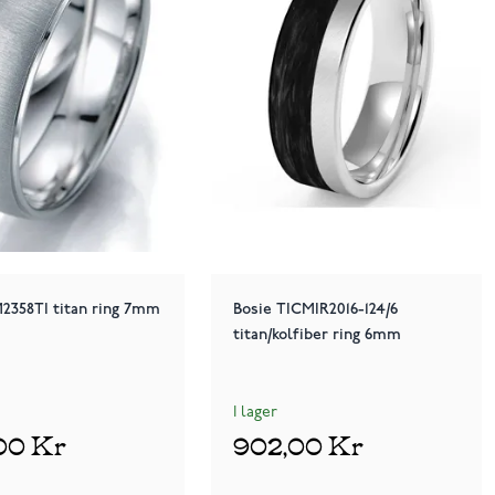
2358TI titan ring 7mm
Bosie TICMIR2016-124/6
titan/kolfiber ring 6mm
I lager
00 Kr
902,00 Kr