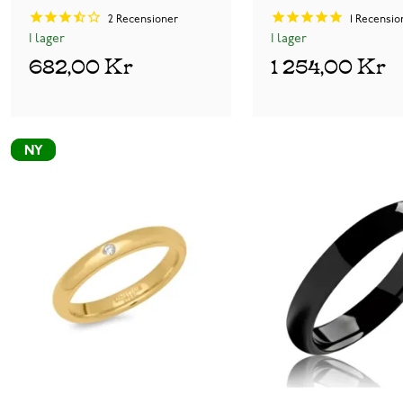
2
Recensioner
1
Recensio
I lager
I lager
682,00 Kr
1 254,00 Kr
NY
NY