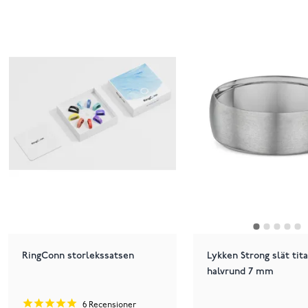
RingConn storlekssatsen
Lykken Strong slät tit
halvrund 7 mm
6
Recensioner