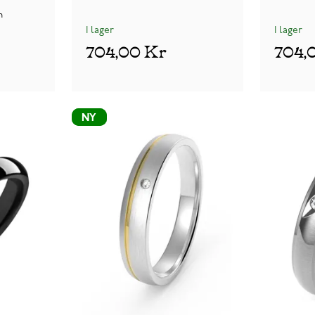
n
I lager
I lager
704,00 Kr
704,
NY
NY