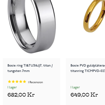
Bosie ring TI&TU316J/7, titan /
Bosie PVD guldplätera
tungsten 7mm
titanring TICMPVD-02
1
Recension
I lager
I lager
682,00 Kr
649,00 Kr