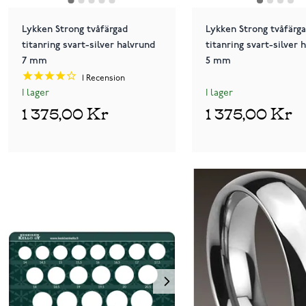
Lykken Strong tvåfärgad
Lykken Strong tvåfärg
titanring svart-silver halvrund
titanring svart-silver 
7 mm
5 mm
1
Recension
I lager
I lager
1 375,00 Kr
1 375,00 Kr