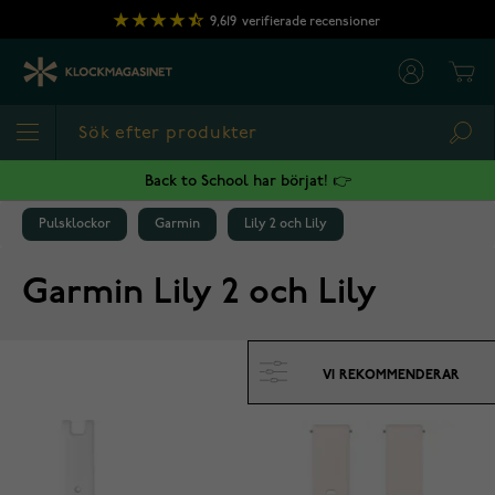
Hoppa till innehållet
9,619
verifierade recensioner
Cart
Sea
Back to School har börjat! 👉
Pulsklockor
Garmin
Lily 2 och Lily
Garmin Lily 2 och Lily