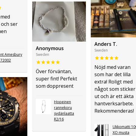
 med
 och ser
men
Anders T.
Anonymous
Sweden
nt Amesbury
Sweden
72002
Nöjd med varan
Över förväntan,
som har det lilla
super fint! Perfekt
extra! Roligt med
som doppresent
något som sticker
ut och är ett äkta
Hopeinen
hantverksarbete.
rannekoru
Rekommenderas!
sydänlaatta
R2/16
Ukkomatti 10
XO musta