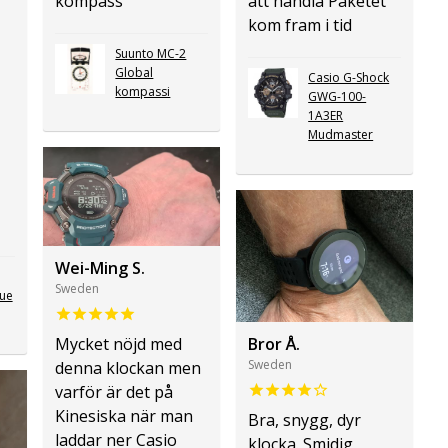
kompass
att handla Paketet
kom fram i tid
Suunto MC-2
Global
Casio G-Shock
kompassi
GWG-100-
1A3ER
Mudmaster
Wei-Ming S.
Sweden
ue
Mycket nöjd med
Bror Å.
Sweden
denna klockan men
varför är det på
Kinesiska när man
Bra, snygg, dyr
laddar ner Casio
klocka. Smidig