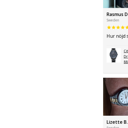
Rasmus D
Sweden
Hur nöjd 
Ci
Dr
8
Lizette B.
Sweden