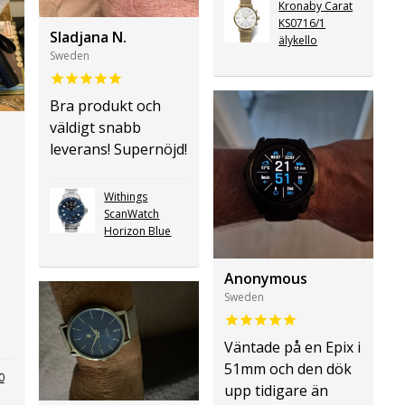
Kronaby Carat
KS0716/1
Sladjana N.
älykello
Sweden
Bra produkt och
väldigt snabb
leverans! Supernöjd!
Withings
ScanWatch
Horizon Blue
Anonymous
Sweden
Väntade på en Epix i
51mm och den dök
0
upp tidigare än