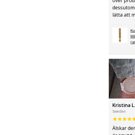
över pro
dessutom
lätta att 
Ku
Mi
ra
Kristina L
Sweden
Älskar de