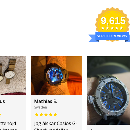
9,615
VERIFIED REVIEWS
us
Mathias S.
Sweden
ättenöjd
Jag älskar Casios G-