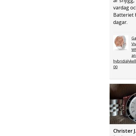
är snygg, 
vardag och
Batteriet 
dagar.
Ga
Vi
Wh
an
hybridiälykel
00
Christer J