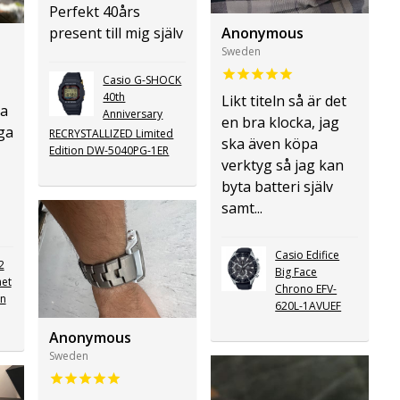
Perfekt 40års
present till mig själv
Anonymous
Sweden
Casio G-SHOCK
40th
Likt titeln så är det
ra
Anniversary
en bra klocka, jag
gga
RECRYSTALLIZED Limited
ska även köpa
Edition DW-5040PG-1ER
verktyg så jag kan
byta batteri själv
samt...
Casio Edifice
2
Big Face
net
Chrono EFV-
on
620L-1AVUEF
Anonymous
Sweden