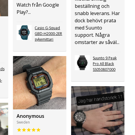
Watch från Google
beställning och
Play?...
snabb leverans. Har
dock behövt prata
med Suunto
Casio G-Squad
GBD-H2000-2ER
support. Några
sykemittari
omstarter av såväl...
Suunto 9 Peak
Pro All Black
nds
SS050807000
8-
Anonymous
Sweden