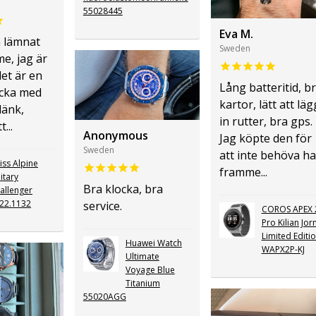
55028445
Eva M.
 lämnat
Sweden
e, jag är
et är en
Lång batteritid, b
ocka med
kartor, lätt att lä
länk,
in rutter, bra gps.
...
Anonymous
Jag köpte den för
Sweden
att inte behöva ha
iss Alpine
framme...
litary
Bra klocka, bra
allenger
22.1132
service.
COROS APEX 
Pro Kilian Jor
Limited Editi
Huawei Watch
WAPX2P-KJ
Ultimate
Voyage Blue
Titanium
55020AGG