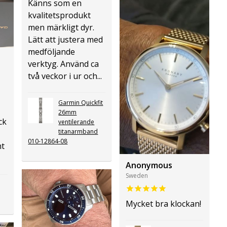
Känns som en
kvalitetsprodukt
men märkligt dyr.
Lätt att justera med
medföljande
verktyg. Använd ca
två veckor i ur och...
Garmin Quickfit
26mm
ck
ventilerande
titanarmband
010-12864-08
nt
Anonymous
Sweden
Mycket bra klockan!