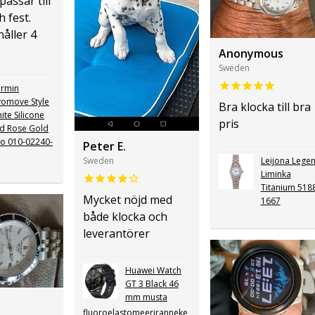
passar till
 fest.
håller 4
Anonymous
Sweden
rmin
vomove Style
Bra klocka till bra
ite Silicone
pris
d Rose Gold
lo 010-02240-
Peter E.
Sweden
Leijona Lege
Liminka
Titanium 518
Mycket nöjd med
1667
både klocka och
leverantörer
Huawei Watch
GT 3 Black 46
mm musta
.
fluoroelastomeeriranneke