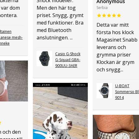
dukterna
Shock modeller.
Anonymous
 var dom
Men den här tog
Serbia
montera.
priset. Snygg, grymt
med funktioner. Bra
Detta var mitt
med Bluetooth
ltainen
första hos klock
anslutningen. ...
lanese mesh-
Magasinet Snabb
nneke
leverans och
Casio G-Shock
grymma priser
G-Squad GBA-
Klockan är grym
900UU-3AER
och snygg...
U-BOAT
Sommerso Bl
9014
.
n och den