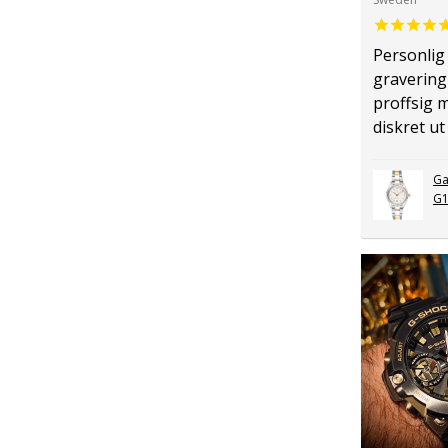
Personlig
gravering
proffsig 
diskret ut
Ga
G1