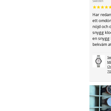
Sweden
Har redan
ett omdöm
nöjd och d
snygg kl
en snygg 
bekväm att
Sw
Mi
Ch
70