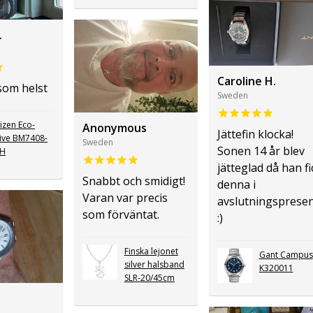
.
Caroline H.
som helst
Sweden
tizen Eco-
Anonymous
Jättefin klocka!
ive BM7408-
Sweden
Sonen 14 år blev
8H
jätteglad då han fi
Snabbt och smidigt!
denna i
Varan var precis
avslutningsprese
som förväntat.
:)
Finska lejonet
Gant Campus
silver halsband
K320011
SLR-20/45cm