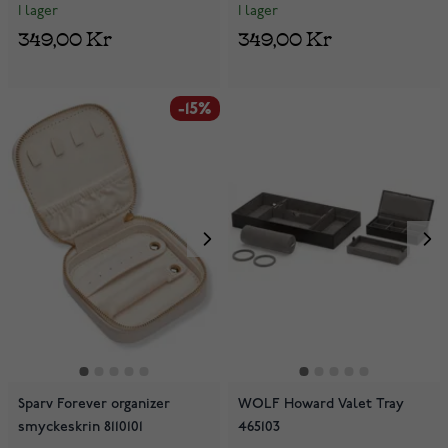
I lager
I lager
349,00 Kr
349,00 Kr
-15%
Sparv Forever organizer
WOLF Howard Valet Tray
smyckeskrin 8110101
465103