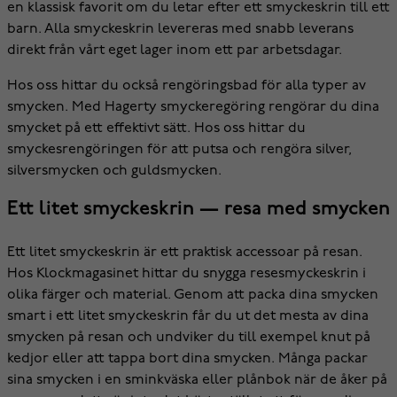
en klassisk favorit om du letar efter ett smyckeskrin till ett
barn. Alla smyckeskrin levereras med snabb leverans
direkt från vårt eget lager inom ett par arbetsdagar.
Hos oss hittar du också rengöringsbad för alla typer av
smycken. Med Hagerty smyckeregöring rengörar du dina
smycket på ett effektivt sätt. Hos oss hittar du
smyckesrengöringen för att putsa och rengöra silver,
silversmycken och guldsmycken.
Ett litet smyckeskrin — resa med smycken
Ett litet smyckeskrin är ett praktisk accessoar på resan.
Hos Klockmagasinet hittar du snygga resesmyckeskrin i
olika färger och material. Genom att packa dina smycken
smart i ett litet smyckeskrin får du ut det mesta av dina
smycken på resan och undviker du till exempel knut på
kedjor eller att tappa bort dina smycken. Många packar
sina smycken i en sminkväska eller plånbok när de åker på