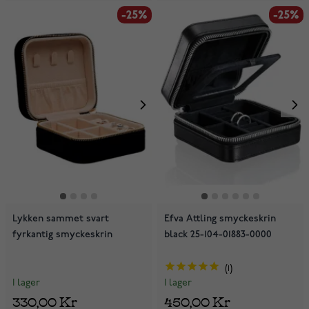
-25%
-25%
Lykken sammet svart
Efva Attling smyckeskrin
fyrkantig smyckeskrin
black 25-104-01883-0000
1
I lager
I lager
330,00 Kr
450,00 Kr