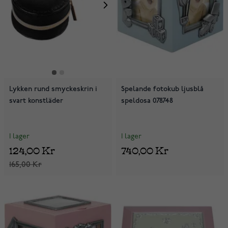
Lykken rund smyckeskrin i
Spelande fotokub ljusblå
svart konstläder
speldosa 078748
I lager
I lager
124,00 Kr
740,00 Kr
165,00 Kr