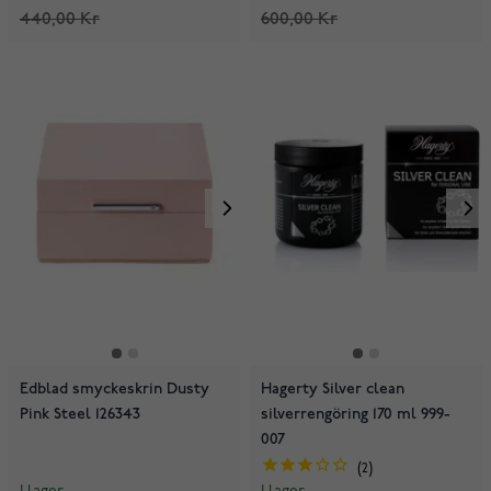
440,00 Kr
600,00 Kr
Edblad smyckeskrin Dusty
Hagerty Silver clean
Pink Steel 126343
silverrengöring 170 ml 999-
007
2