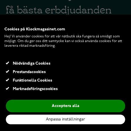
få bästa erbdjudanden
direkt i din mejl
Cookies på Klockmagasinet.com
Hej! Vi använder cookies för att vår nätbutik ska fungera så smidigt som
möjligt. Om du ger oss ditt samtycke kan vi också använda cookies för att
leverera riktad marknadsföring.
Vi skickar nyhetsbrev en gång i veckan. I
nyhetsbrevet kan du läsa senaste nytt om
Nödvändiga Cookies
våra erbjudanden och aktuella kampanjer
Prestandacookies
Funktionella Cookies
Marknadsföringscookies
Acceptera alla
BESTÄLL NYHETSBREV
Anpassa inställningar