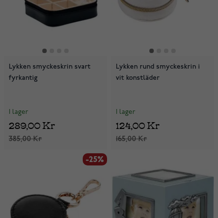
Lykken smyckeskrin svart
Lykken rund smyckeskrin i
fyrkantig
vit konstläder
I lager
I lager
289,00 Kr
124,00 Kr
385,00 Kr
165,00 Kr
-25%