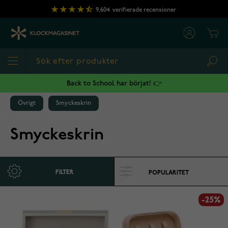
Hoppa till innehållet
9,604
verifierade recensioner
Cart
Sea
Back to School har börjat! 👉
Övrigt
Smyckeskrin
Smyckeskrin
FILTER
-25%