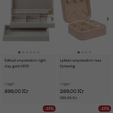
Edblad smyckeskrin light
Lykken smyckeskrin rosa
clay gold 115713
fyrkantig
I lager
I lager
899,00 Kr
289,00 Kr
385,00 Kr
-25%
-25%