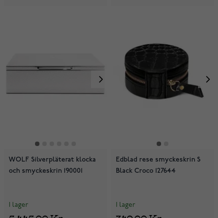
WOLF Silverpläterat klocka
Edblad rese smyckeskrin S
och smyckeskrin 190001
Black Croco 127644
I lager
I lager
5 445,00 Kr
349,00 Kr