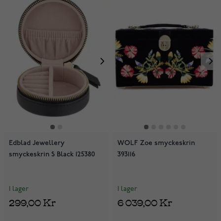
Edblad Jewellery
WOLF Zoe smyckeskrin
smyckeskrin S Black 125380
393116
I lager
I lager
299,00 Kr
6 039,00 Kr