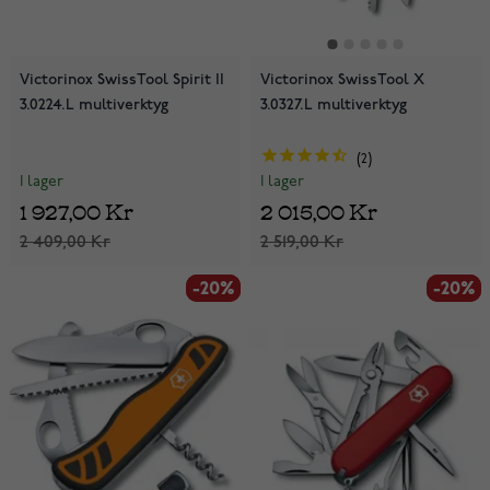
Victorinox SwissTool Spirit II
Victorinox SwissTool X
3.0224.L multiverktyg
3.0327.L multiverktyg
2
I lager
I lager
1 927,00 Kr
2 015,00 Kr
2 409,00 Kr
2 519,00 Kr
-20%
-20%
-20%
-20%