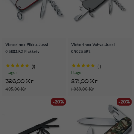
Victorinox Pikku-Jussi
Victorinox Vahva-Jussi
0.3803.R2 Fickkniv
0.9023.3R2
1
1
I lager
I lager
396,00 Kr
871,00 Kr
495,00 Kr
1 089,00 Kr
-20%
-20%
-20%
-20%