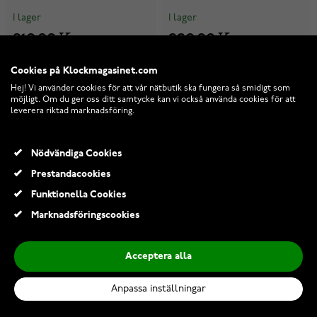
I lager
I lager
810,00 Kr
220,00 Kr
1 012,00 Kr
275,00 Kr
Cookies på Klockmagasinet.com
-20%
-20%
Hej! Vi använder cookies för att vår nätbutik ska fungera så smidigt som
möjligt. Om du ger oss ditt samtycke kan vi också använda cookies för att
leverera riktad marknadsföring.
Nödvändiga Cookies
Prestandacookies
Funktionella Cookies
Marknadsföringscookies
Acceptera alla
Anpassa inställningar
Victorinox Clip Swiss Tool
Victorinox Belt & MOLLE
Spirit silver 3.0240.B1
Pouch Nylon 4.0841.N