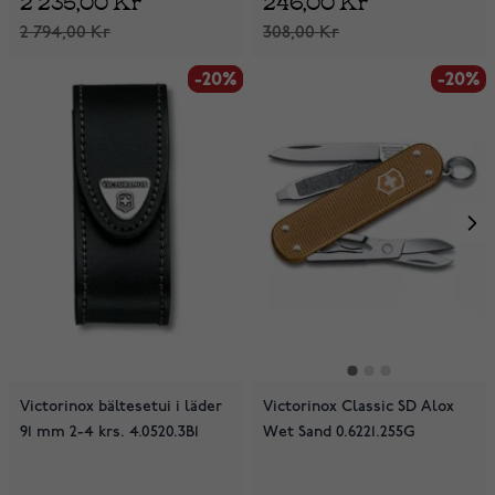
2 794,00 Kr
308,00 Kr
-20%
-20%
-20%
Victorinox bältesetui i läder
Victorinox Classic SD Alox
91 mm 2-4 krs. 4.0520.3B1
Wet Sand 0.6221.255G