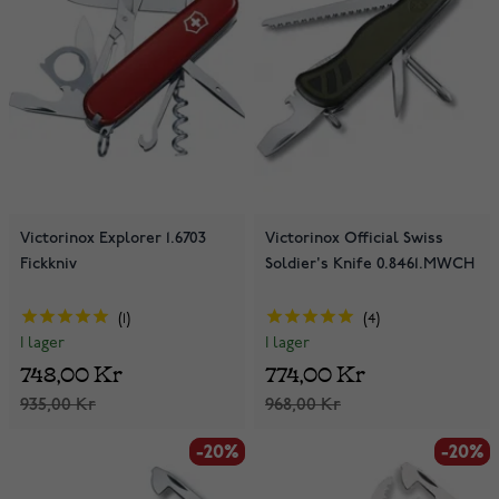
Victorinox Explorer 1.6703
Victorinox Official Swiss
Fickkniv
Soldier's Knife 0.8461.MWCH
1
4
I lager
I lager
748,00 Kr
774,00 Kr
935,00 Kr
968,00 Kr
-20%
-20%
-20%
-20%