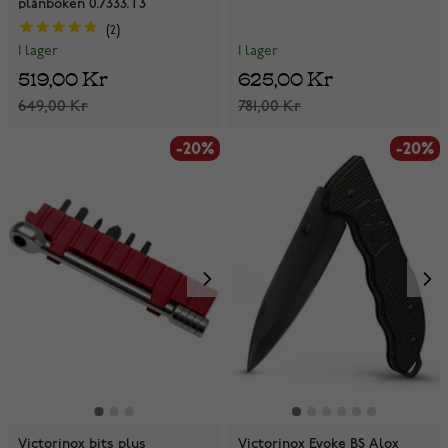
plånboken 0.7333.T3
2
I lager
I lager
625,00 Kr
519,00 Kr
781,00 Kr
649,00 Kr
-20%
-20%
Victorinox bits plus
Victorinox Evoke BS Alox