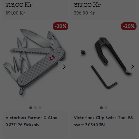
713,00 Kr
317,00 Kr
891,00 Kr
396,00 Kr
-20%
-20%
Victorinox Farmer X Alox
Victorinox Clip Swiss Tool BS
0.8271.26 Fickkniv
svart 3.0340.3B1