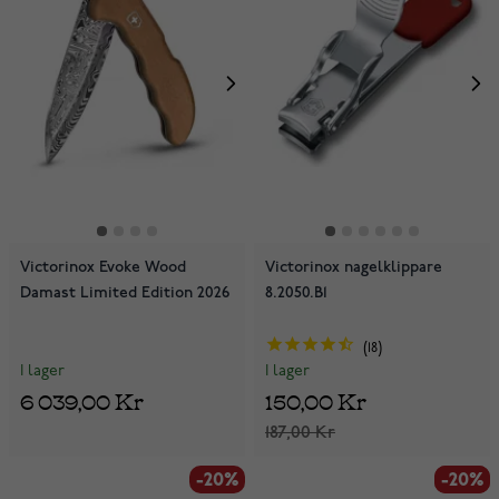
Victorinox Evoke Wood
Victorinox nagelklippare
Damast Limited Edition 2026
8.2050.B1
18
I lager
I lager
6 039,00 Kr
150,00 Kr
187,00 Kr
-20%
-20%
-20%