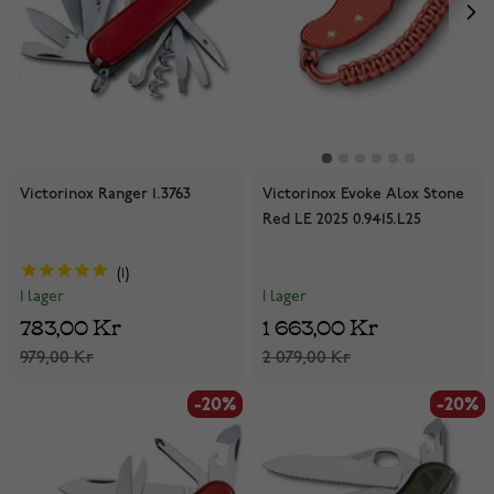
Victorinox Ranger 1.3763
Victorinox Evoke Alox Stone
Red LE 2025 0.9415.L25
1
I lager
I lager
1 663,00 Kr
783,00 Kr
2 079,00 Kr
979,00 Kr
-20%
-20%
-20%
-20%