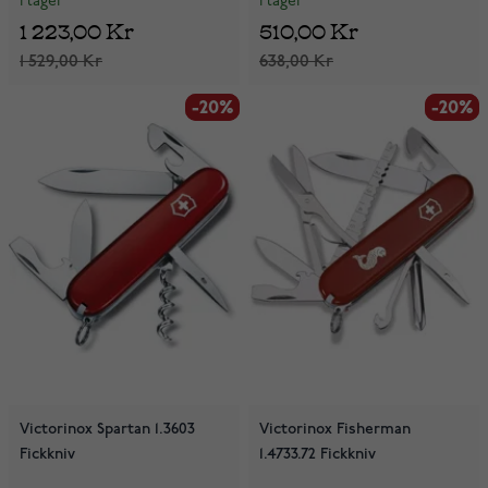
I lager
I lager
1 223,00 Kr
510,00 Kr
1 529,00 Kr
638,00 Kr
-20%
-20%
-20%
-20%
Victorinox Spartan 1.3603
Victorinox Fisherman
Fickkniv
1.4733.72 Fickkniv