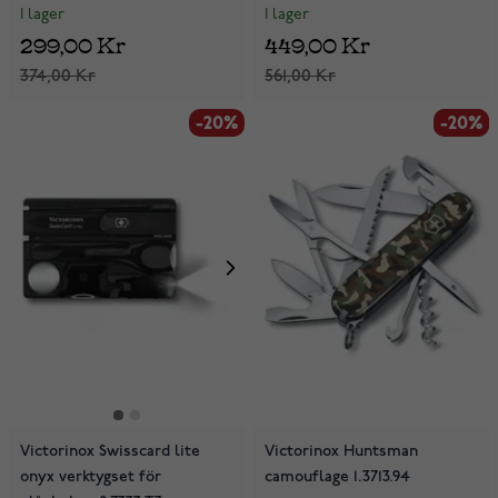
I lager
I lager
299,00 Kr
449,00 Kr
374,00 Kr
561,00 Kr
-20%
-20%
-20%
Victorinox Swisscard lite
Victorinox Huntsman
onyx verktygset för
camouflage 1.3713.94