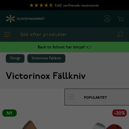
Hoppa till innehållet
9,613
verifierade recensioner
Cart
Sea
Back to School har börjat! 👉
Övrigt
Victorinox Fällkniv
Victorinox Fällkniv
-20%
NY