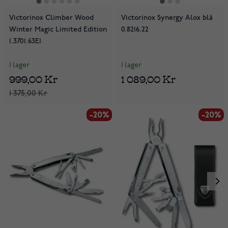
Victorinox Climber Wood
Victorinox Synergy Alox blå
Winter Magic Limited Edition
0.8216.22
1.3701.63E1
I lager
I lager
999,00 Kr
1 089,00 Kr
1 375,00 Kr
-20%
-20%
-20%