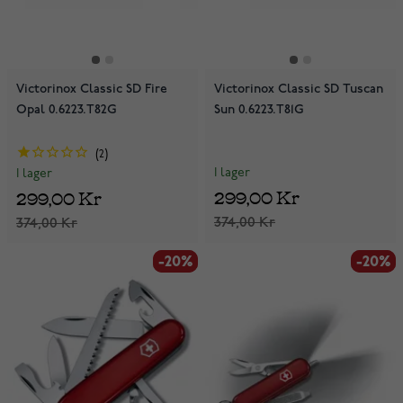
Victorinox Classic SD Fire
Victorinox Classic SD Tuscan
Opal 0.6223.T82G
Sun 0.6223.T81G
2
I lager
I lager
299,00 Kr
299,00 Kr
374,00 Kr
374,00 Kr
-20%
-20%
-20%
-20%