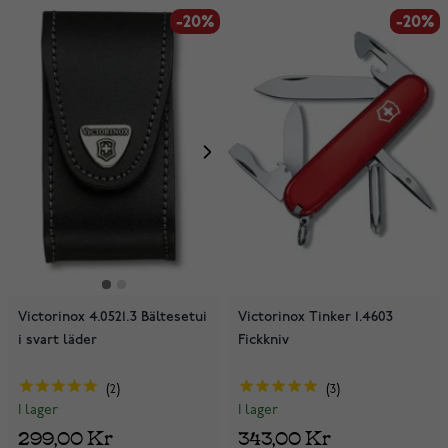
-20%
-20%
-20%
Victorinox 4.0521.3 Bältesetui
Victorinox Tinker 1.4603
i svart läder
Fickkniv
2
3
I lager
I lager
299,00 Kr
343,00 Kr