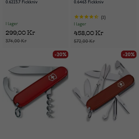
0.6223.7 Fickkniv
0.6463 Fickkniv
2
I lager
I lager
299,00 Kr
458,00 Kr
374,00 Kr
572,00 Kr
-20%
-20%
-20%
-20%