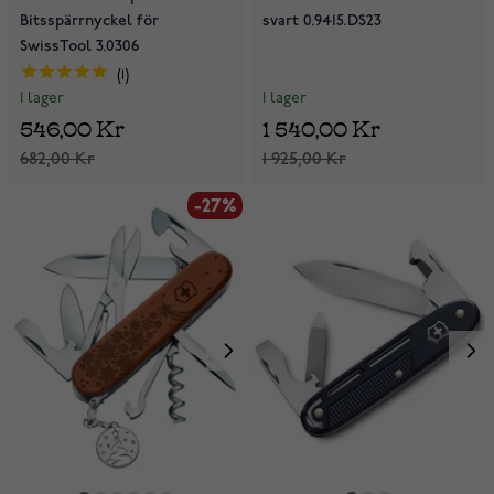
Bitsspärrnyckel för
svart 0.9415.DS23
SwissTool 3.0306
1
I lager
I lager
1 540,00 Kr
546,00 Kr
1 925,00 Kr
682,00 Kr
-27%