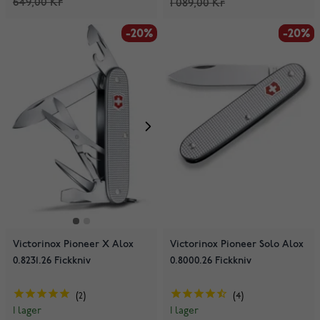
649,00 Kr
1 089,00 Kr
-20%
-20%
-20%
Victorinox Pioneer X Alox
Victorinox Pioneer Solo Alox
0.8231.26 Fickkniv
0.8000.26 Fickkniv
2
4
I lager
I lager