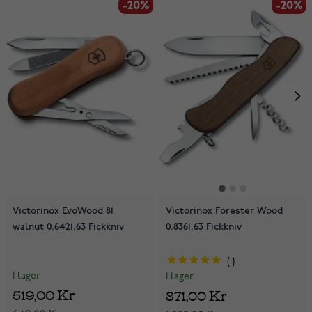
-20%
-20%
-20%
Victorinox EvoWood 81
Victorinox Forester Wood
walnut 0.6421.63 Fickkniv
0.8361.63 Fickkniv
1
I lager
I lager
519,00 Kr
871,00 Kr