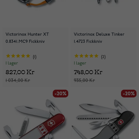
Victorinox Hunter XT
Victorinox Deluxe Tinker
0.8341.MC9 Fickkniv
1.4723 Fickkniv
1
2
I lager
I lager
827,00 Kr
748,00 Kr
1 034,00 Kr
935,00 Kr
-20%
-20%
-20%
-20%