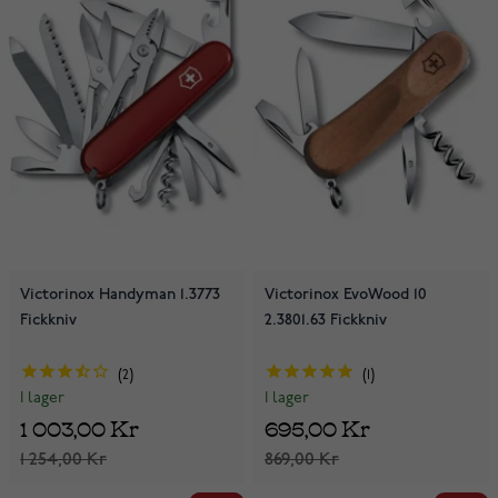
Victorinox Handyman 1.3773
Victorinox EvoWood 10
Fickkniv
2.3801.63 Fickkniv
2
1
I lager
I lager
1 003,00 Kr
695,00 Kr
1 254,00 Kr
869,00 Kr