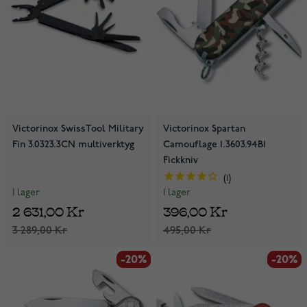
Victorinox SwissTool Military
Victorinox Spartan
Fin 3.0323.3CN multiverktyg
Camouflage 1.3603.94B1
Fickkniv
1
I lager
I lager
2 631,00 Kr
396,00 Kr
3 289,00 Kr
495,00 Kr
-20%
-20%
-20%
-20%