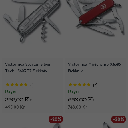
Victorinox Spartan Silver
Victorinox Minichamp 0.6385
Tech 1.3603.T7 Fickkniv
Fickkniv
1
2
I lager
I lager
396,00 Kr
598,00 Kr
495,00 Kr
748,00 Kr
-20%
-20%
-20%
-20%