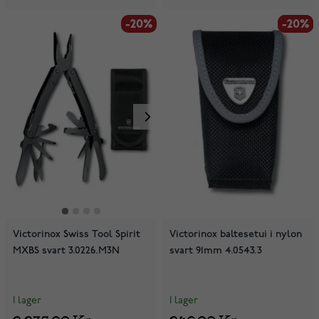
-20%
-20%
-20%
Victorinox Swiss Tool Spirit
Victorinox baltesetui i nylon
MXBS svart 3.0226.M3N
svart 91mm 4.0543.3
I lager
I lager
2 235,00 Kr
246,00 Kr