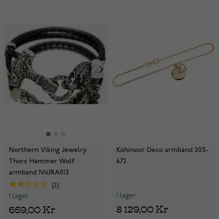
Northern Viking Jewelry
Kohinoor Deco armband 203-
Thors Hammer Wolf
672
armband NVJRA013
2
I lager
I lager
8 129,00 Kr
659,00 Kr