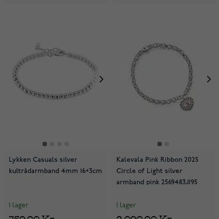
Lykken Casuals silver
Kalevala Pink Ribbon 2025
kultrådarmband 4mm 16+3cm
Circle of Light silver
armband pink 2569483J195
I lager
I lager
759,00 Kr
2 090,00 Kr