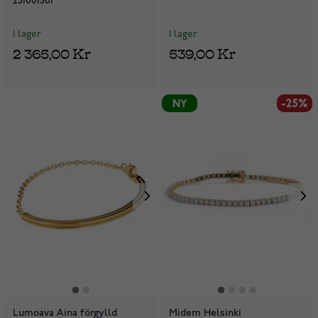
251001501
I lager
I lager
2 365,00 Kr
539,00 Kr
-25%
NY
Lumoava Aina förgylld
Midem Helsinki