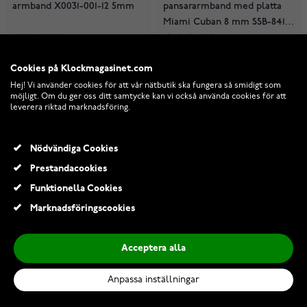
armband X0031-001-12 5mm
pansararmband med platta
Miami Cuban 8 mm SSB-8411-
8P
2
3
I lager
I lager
799,00 Kr
220,00 Kr
Cookies på Klockmagasinet.com
Hej! Vi använder cookies för att vår nätbutik ska fungera så smidigt som
möjligt. Om du ger oss ditt samtycke kan vi också använda cookies för att
leverera riktad marknadsföring.
Nödvändiga Cookies
Prestandacookies
Funktionella Cookies
Marknadsföringscookies
Acceptera alla
Anpassa inställningar