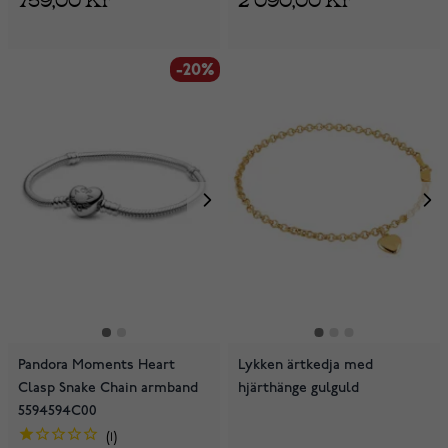
-20%
Pandora Moments Heart
Lykken ärtkedja med
Clasp Snake Chain armband
hjärthänge gulguld
5594594C00
1