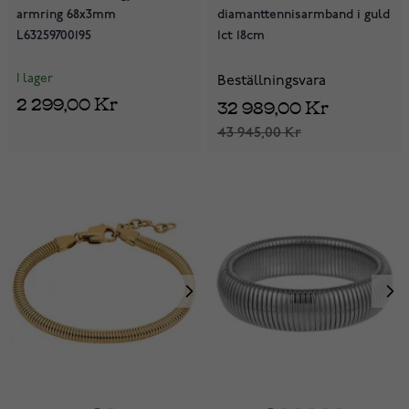
armring 68x3mm
diamanttennisarmband i guld
L63259700195
1ct 18cm
I lager
Beställningsvara
2 299,00 Kr
32 989,00 Kr
43 945,00 Kr