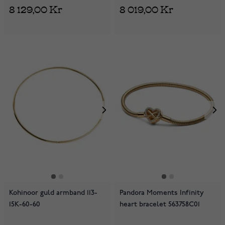
8 129,00 Kr
8 019,00 Kr
Kohinoor guld armband 113-
Pandora Moments Infinity
15K-60-60
heart bracelet 563758C01