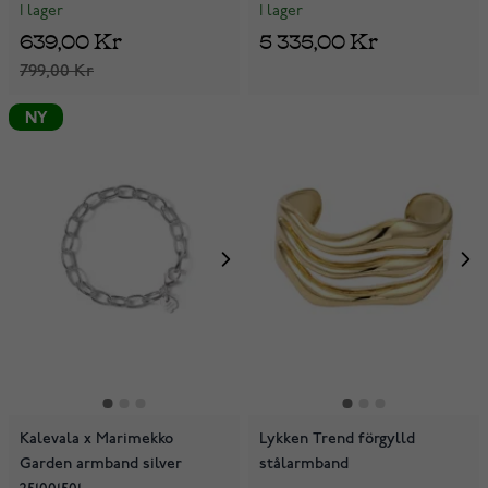
I lager
I lager
5 335,00 Kr
639,00 Kr
799,00 Kr
NY
Kalevala x Marimekko
Lykken Trend förgylld
Garden armband silver
stålarmband