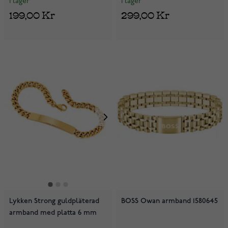
I lager
I lager
199,00 Kr
299,00 Kr
Lykken Strong guldpläterad
BOSS Owan armband 1580645
armband med platta 6 mm