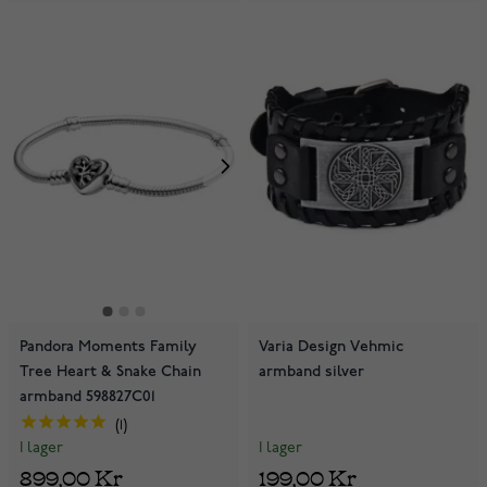
Pandora Moments Family
Varia Design Vehmic
Tree Heart & Snake Chain
armband silver
armband 598827C01
1
I lager
I lager
199,00 Kr
899,00 Kr