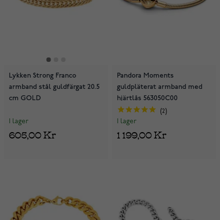
Lykken Strong Franco
Pandora Moments
armband stål guldfärgat 20.5
guldpläterat armband med
cm GOLD
hjärtlås 563050C00
2
I lager
I lager
605,00 Kr
1 199,00 Kr