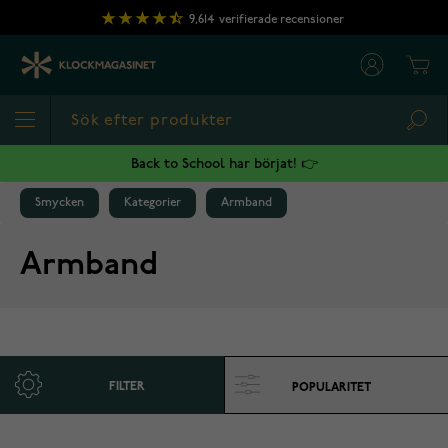
Hoppa till innehållet
9,614
verifierade recensioner
Cart
Sea
Back to School har börjat! 👉
Smycken
Kategorier
Armband
Armband
FILTER