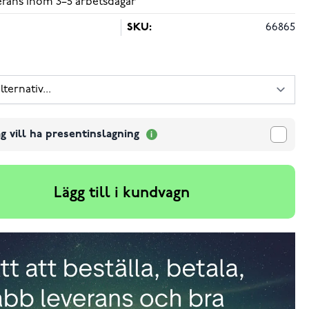
verans inom 3–5 arbetsdagar
SKU:
66865
g vill ha presentinslagning
Lägg till i kundvagn