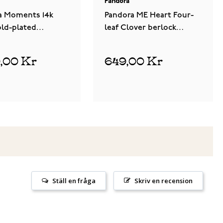
Pandora
a Moments 14k
Pandora ME Heart Four-
old-plated
leaf Clover berlock
d 582731C00
763034C01
9,00 Kr
649,00 Kr
Ställ en fråga
Skriv en recension