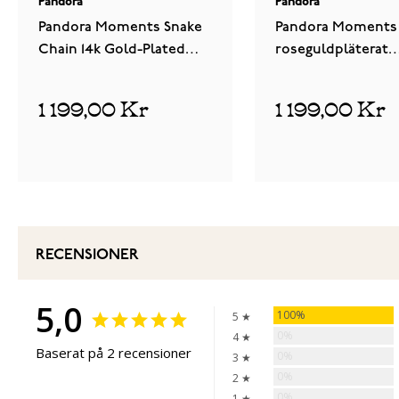
Pandora
Pandora
Pandora Moments Snake
Pandora Moments
Chain 14k Gold-Plated
roseguldpläterat
armband 568748C00
armband med hjär
583050C00
1 199,00 Kr
1 199,00 Kr
RECENSIONER
5,0
100%
5 ★
0%
4 ★
Baserat på 2 recensioner
0%
3 ★
0%
2 ★
0%
1 ★