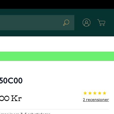
Cart
Search
050C00
,00 Kr
2
recensioner