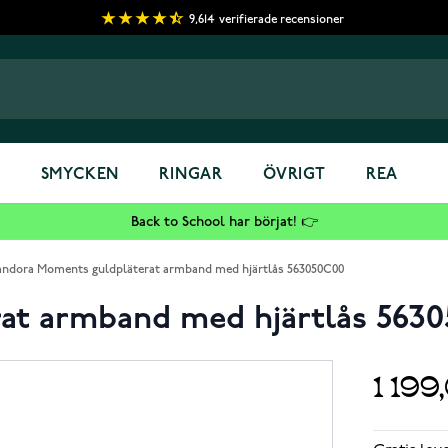
9,614
verifierade recensioner
S
SMYCKEN
RINGAR
ÖVRIGT
REA
Back to School har börjat! 👉
andora Moments guldpläterat armband med hjärtlås 563050C00
at armband med hjärtlås 563
1 199