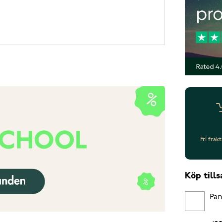
Fri frak
Köp til
Pan