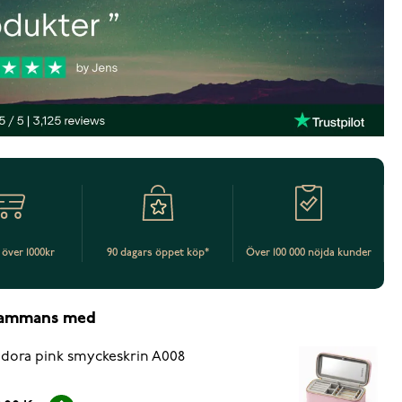
t över 1000kr
90 dagars öppet köp*
Över 100 000 nöjda kunder
lsammans med
dora pink smyckeskrin A008