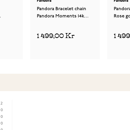
Pandora
Pandora
Pandora Bracelet chain
Pandor
Pandora Moments 14k
Rose g
tlås
Gold-plated armband
armban
562731C00
1 499,00 Kr
1 49
2
0
0
0
0