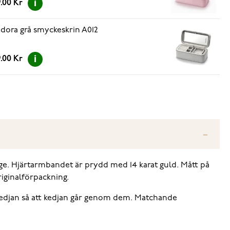
.00 Kr
dora grå smyckeskrin A012
.00 Kr
e. Hjärtarmbandet är prydd med 14 karat guld. Mått på
riginalförpackning.
 kedjan så att kedjan går genom dem. Matchande