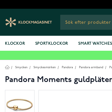
Hoppa till innehållet
KLOCKOR
SPORTKLOCKOR
SMART WATCHE
/
Smycken
/
Smyckesmärken
/
Pandora
/
Pandora armband
/
P
Pandora Moments guldpläter