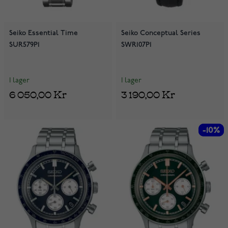
Seiko Essential Time
Seiko Conceptual Series
SUR579P1
SWR107P1
I lager
I lager
6 050,00 Kr
3 190,00 Kr
-10%
-10%