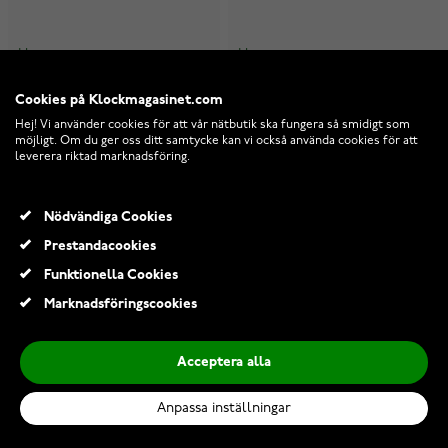
I lager
I lager
4 290,00 Kr
4 290,00 Kr
Cookies på Klockmagasinet.com
Hej! Vi använder cookies för att vår nätbutik ska fungera så smidigt som
möjligt. Om du ger oss ditt samtycke kan vi också använda cookies för att
leverera riktad marknadsföring.
Nödvändiga Cookies
Prestandacookies
Funktionella Cookies
Marknadsföringscookies
Acceptera alla
Anpassa inställningar
Seiko Essential Time
Seiko Essential Time