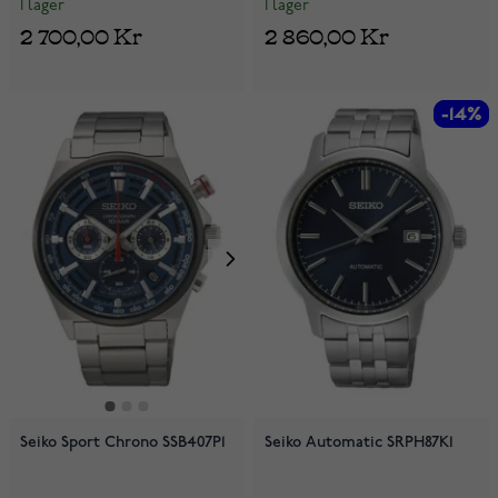
I lager
I lager
2 700,00 Kr
2 860,00 Kr
-14%
-14%
Seiko Sport Chrono SSB407P1
Seiko Automatic SRPH87K1