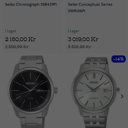
Seiko Chronograph SSB429P1
Seiko Conceptual Series
SWR106P1
I lager
I lager
2 150,00 Kr
3 019,00 Kr
2 500,00 Kr
3 520,00 Kr
-14%