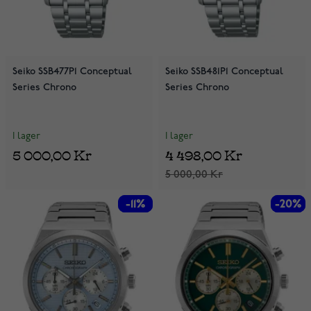
Seiko SSB477P1 Conceptual
Seiko SSB481P1 Conceptual
Series Chrono
Series Chrono
I lager
I lager
5 000,00 Kr
4 498,00 Kr
5 000,00 Kr
-11%
-11%
-20%
-20%