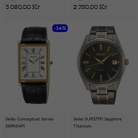
2 750,00 Kr
3 080,00 Kr
-24%
-24%
Seiko Conceptual Series
Seiko SUR377P1 Sapphire
SWR104P1
Titanium