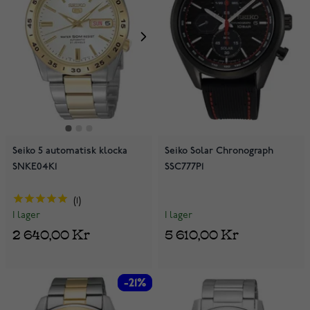
Seiko 5 automatisk klocka
Seiko Solar Chronograph
SNKE04K1
SSC777P1
1
I lager
I lager
5 610,00 Kr
2 640,00 Kr
-21%
-21%