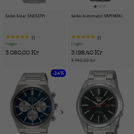
Seiko Solar SNE527P1
Seiko Automatic SRPH85K1
1
1
I lager
I lager
3 080,00 Kr
3 198,40 Kr
3 740,00 Kr
-24%