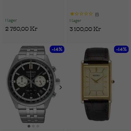
1
I lager
I lager
2 750,00 Kr
3 100,00 Kr
-14%
-14%
-14%