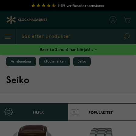
Hoppa till innehållet
9,619
verifierade recensioner
Cart
Sea
Back to School har börjat! 👉
Armbandsur
Klockmärken
Seiko
Seiko
FILTER