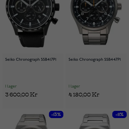
Seiko Chronograph SSB417P1
Seiko Chronograph SSB447P1
I lager
I lager
3 600,00 Kr
4 180,00 Kr
-13%
-13%
-11%
-11%