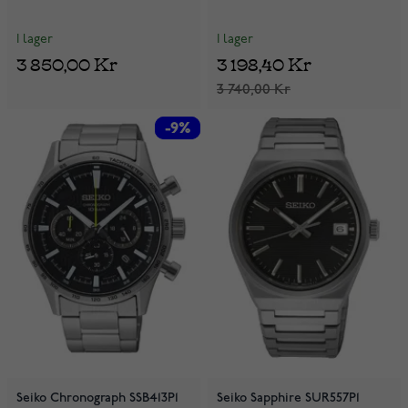
I lager
I lager
3 850,00 Kr
3 198,40 Kr
3 740,00 Kr
-9%
-9%
Seiko Chronograph SSB413P1
Seiko Sapphire SUR557P1