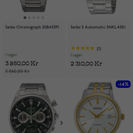
Seiko Chronograph SSB453P1
Seiko 5 Automatic SNKL45K1
3
I lager
I lager
3 850,00 Kr
2 310,00 Kr
5 060,00 Kr
-14%
-14%