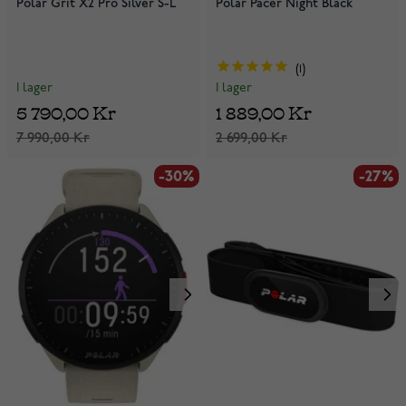
Polar Grit X2 Pro Silver S-L
Polar Pacer Night Black
1
I lager
I lager
5 790,00 Kr
1 889,00 Kr
7 990,00 Kr
2 699,00 Kr
-30%
-27%