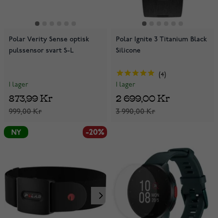
Polar Verity Sense optisk
Polar Ignite 3 Titanium Black
pulssensor svart S-L
Silicone
4
I lager
I lager
873,99 Kr
2 699,00 Kr
999,00 Kr
3 990,00 Kr
-20%
NY