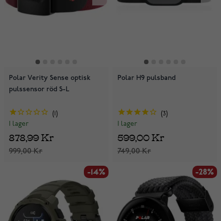
Polar Verity Sense optisk
Polar H9 pulsband
pulssensor röd S-L
1
3
I lager
I lager
878,99 Kr
599,00 Kr
999,00 Kr
749,00 Kr
-14%
-28%