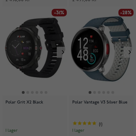
-31%
-28%
Polar Grit X2 Black
Polar Vantage V3 Silver Blue
1
I lager
I lager