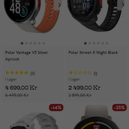
Polar Vantage V3 Silver
Polar Street X Night Black
Apricot
2
1
I lager
I lager
4 699,00 Kr
2 499,00 Kr
6 499,00 Kr
2 899,00 Kr
-14%
-25%