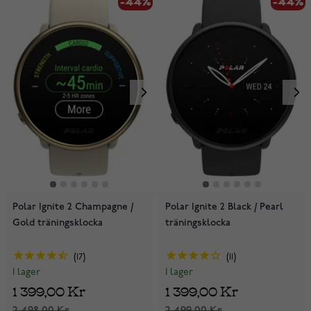
-44%
-44%
Polar Ignite 2 Champagne /
Polar Ignite 2 Black / Pearl
Gold träningsklocka
träningsklocka
17
11
I lager
I lager
1 399,00 Kr
1 399,00 Kr
2 498,00 Kr
2 499,00 Kr