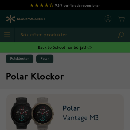
Hoppa till innehållet
9,619
verifierade recensioner
Cart
Sea
Back to School har börjat! 👉
Pulsklockor
Polar
Polar Klockor