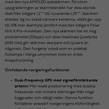
med den nya AMOLED-pekskärmen. Förutom
uppgraderingen av skärmtekniken har dess storlek
ökat från tidigare 1,2"" till nuvarande 1,39"". Skärmen
sträcker sig nu också närmare kanterna, vilket ger upp
till 15% mer skärmyta jämfört med den tidigare Polar
Grit X Pro-modellen. Den nya skärmen har en hög
pixeldensitet (326ppi) och dess maximala ljusstyrka
(1050 nits) gör skärmen skarpare och ljusare än
någonsin. Den fungerar också som en praktisk
ficklampa i trånga utrymmen med en enkel
knapptryckning.
Omfattande navigeringsfunktioner
Dual-frequency GPS med signalförstärkande
antenn:
Mer exakt positionering med dubbla
frekvenser och mindre störningar från höga
byggnader och dåligt väder. Denna funktion
förbättrar avsevärt navigeringens tillförlitlighet