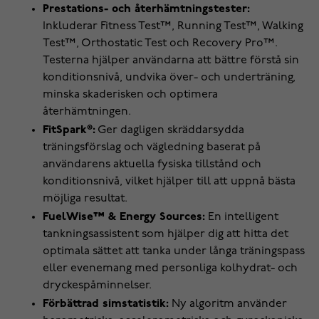
Prestations- och återhämtningstester:
Inkluderar Fitness Test™, Running Test™, Walking
Test™, Orthostatic Test och Recovery Pro™.
Testerna hjälper användarna att bättre förstå sin
konditionsnivå, undvika över- och underträning,
minska skaderisken och optimera
återhämtningen.
FitSpark®:
Ger dagligen skräddarsydda
träningsförslag och vägledning baserat på
användarens aktuella fysiska tillstånd och
konditionsnivå, vilket hjälper till att uppnå bästa
möjliga resultat.
FuelWise™ & Energy Sources:
En intelligent
tankningsassistent som hjälper dig att hitta det
optimala sättet att tanka under långa träningspass
eller evenemang med personliga kolhydrat- och
dryckespåminnelser.
Förbättrad simstatistik:
Ny algoritm använder