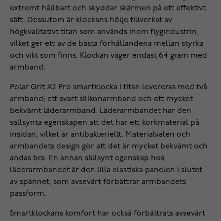
extremt hållbart och skyddar skärmen på ett effektivt
sätt. Dessutom är klockans hölje tillverkat av
högkvalitativt titan som används inom flygindustrin,
vilket ger ett av de bästa förhållandena mellan styrka
och vikt som finns. Klockan väger endast 64 gram med
armband.
Polar Grit X2 Pro smartklocka i titan levereras med två
armband; ett svart silikonarmband och ett mycket
bekvämt läderarmband. Läderarmbandet har den
sällsynta egenskapen att det har ett korkmaterial på
insidan, vilket är antibakteriellt. Materialvalen och
armbandets design gör att det är mycket bekvämt och
andas bra. En annan sällsynt egenskap hos
läderarmbandet är den lilla elastiska panelen i slutet
av spännet, som avsevärt förbättrar armbandets
passform.
Smartklockans komfort har också förbättrats avsevärt