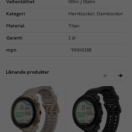
Vattentäthet
100m / 10atm
Kategori
Herrklockor, Damklockor
Material
Titan
Garanti
2 år
mpn
¨900110288
Liknande produkter