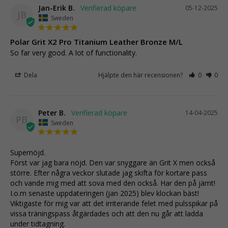
Jan-Erik B.
05-12-2025
JB
Sweden
Polar Grit X2 Pro Titanium Leather Bronze M/L
So far very good. A lot of functionality.
Dela
Hjälpte den här recensionen?
0
0
Peter B.
14-04-2025
PB
Sweden
Supernöjd.

Först var jag bara nöjd. Den var snyggare än Grit X men också 
större. Efter några veckor slutade jag skifta för kortare pass 
och vande mig med att sova med den också. Har den på jämt!

I.o.m senaste uppdateringen (jan 2025) blev klockan bäst! 
Viktigaste för mig var att det irriterande felet med pulsspikar på 
vissa träningspass åtgärdades och att den nu går att ladda 
under tidtagning.
