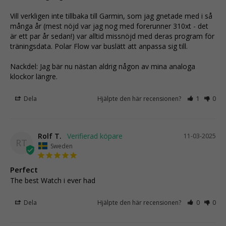
Vill verkligen inte tillbaka till Garmin, som jag gnetade med i så 
många år (mest nöjd var jag nog med forerunner 310xt - det 
är ett par år sedan!) var alltid missnöjd med deras program för 
träningsdata. Polar Flow var buslätt att anpassa sig till.

Nackdel: Jag bär nu nästan aldrig någon av mina analoga 
klockor längre.
Dela
Hjälpte den här recensionen?
1
0
Rolf T.
11-03-2025
RT
Sweden
Perfect
The best Watch i ever had
Dela
Hjälpte den här recensionen?
0
0