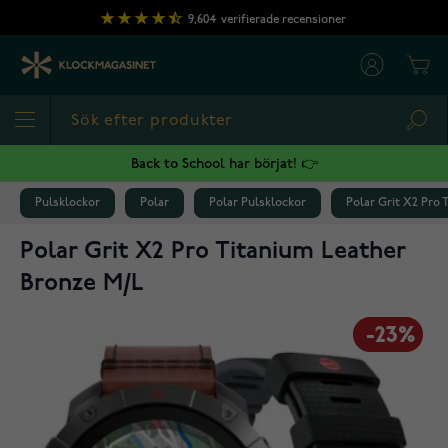
Hoppa till innehållet
9,604
verifierade recensioner
Cart
Sea
Back to School har börjat! 👉
Pulsklockor
Polar
Polar Pulsklockor
Polar Grit X2 Pro 
Polar Grit X2 Pro Titanium Leather
Bronze M/L
-23%