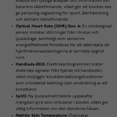
snabba och tydliga analyser och information om
bärarens välbefinnande, vilket gör att klockan kan
ge personlig vägledning för sport, återhämtning
och allmänt välbefinnande.
Optical Heart Rate (OHR) Gen 4:
En omdesignad
sensor minskar störningar från rörelse och
ljusläckage, samtidigt som sensorns
energieffektivitet förbättras för att säkerställa att
hjärtfrekvensavläsningarna är korrekta dygnet
runt.
Handleds-EKG:
Elektrokardiogrammet mäter
elektriska signaler från hjärtat vid handleden,
vilket möjliggör klockåterställningsfunktioner
som ortostatisk testning utan användning av ett
bröstband.
SpO2:
Ny pulsoximetriteknik uppskattar
mängden syre som cirkulerar i blodet, vilket ger
viktig information om den allmänna hälsan.
Nightly Skin Temperature:
Övervakar