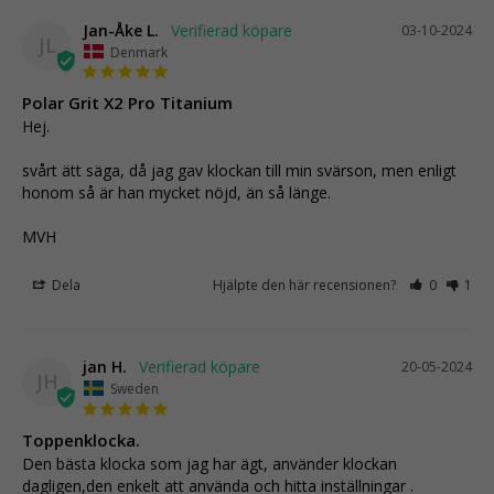
Jan-Åke L.
03-10-2024
JL
Denmark
Polar Grit X2 Pro Titanium
Hej.

svårt ätt säga, då jag gav klockan till min svärson, men enligt 
honom så är han mycket nöjd, än så länge.

MVH
Dela
Hjälpte den här recensionen?
0
1
jan H.
20-05-2024
JH
Sweden
Toppenklocka.
Den bästa klocka som jag har ägt, använder klockan 
dagligen,den enkelt att använda och hitta inställningar .