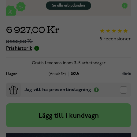
6 927,00 Kr
5
recensioner
8 990,00 Kr
Prishistorik
Gratis leverans inom 3–5 arbetsdagar
I lager
(Antal: 5+)
SKU:
61646
Jag vill ha presentinslagning
Lägg till i kundvagn