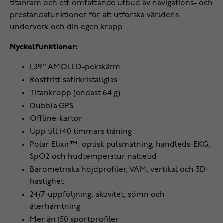
titanram och ett omfattande utbud av navigations- och
prestandafunktioner för att utforska världens
underverk och din egen kropp.
Nyckelfunktioner:
1,39'' AMOLED-pekskärm
Rostfritt safirkristallglas
Titankropp (endast 64 g)
Dubbla GPS
Offline-kartor
Upp till 140 timmars träning
Polar Elixir™: optisk pulsmätning, handleds-EKG,
SpO2 och hudtemperatur nattetid
Barometriska höjdprofiler, VAM, vertikal och 3D-
hastighet
24/7-uppföljning: aktivitet, sömn och
återhämtning
Mer än 150 sportprofiler