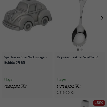
Sparbössa Stor Wolksvagen
Dopsked Traktor 521-139-08
Bubbla 078658
I lager
I lager
480,00 Kr
1 749,00 Kr
2 519,00 Kr
-31%
-31%