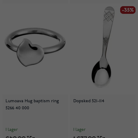
-35%
-35%
Lumoava Hug baptism ring
Dopsked 521-114
5266 40 000
I lager
I lager
649,00 Kr
1 637,00 Kr