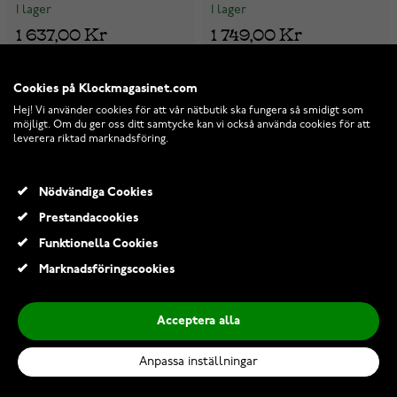
I lager
I lager
1 637,00 Kr
1 749,00 Kr
2 519,00 Kr
2 519,00 Kr
Cookies på Klockmagasinet.com
-31%
-31%
Hej! Vi använder cookies för att vår nätbutik ska fungera så smidigt som
möjligt. Om du ger oss ditt samtycke kan vi också använda cookies för att
leverera riktad marknadsföring.
Nödvändiga Cookies
Prestandacookies
Funktionella Cookies
Marknadsföringscookies
Acceptera alla
Dopsked Ishockeyspelare
Dopsked Katt 521-139-07
Anpassa inställningar
521-139-05