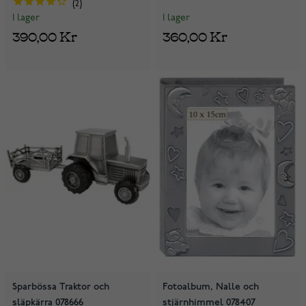
2
I lager
I lager
360,00 Kr
390,00 Kr
Sparbössa Traktor och
Fotoalbum, Nalle och
släpkärra 078666
stjärnhimmel 078407