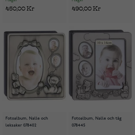
I lager
I lager
450,00 Kr
490,00 Kr
Fotoalbum, Nalle och
Fotoalbum, Nalle och tåg
leksaker 078402
078445