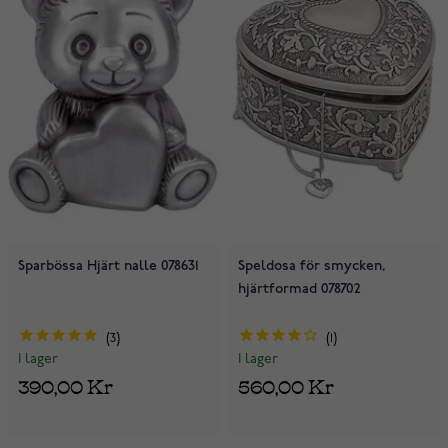
Sparbössa Hjärt nalle 078631
Speldosa för smycken,
hjärtformad 078702
3
1
I lager
I lager
390,00 Kr
560,00 Kr