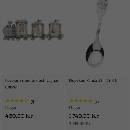
Fotoram med lok och vagnar
Dopsked Panda 521-139-06
078597
1
2
I lager
I lager
460,00 Kr
1 749,00 Kr
2 519,00 Kr