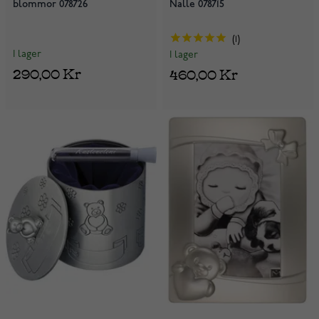
blommor 078726
Nalle 078715
1
I lager
I lager
290,00 Kr
460,00 Kr