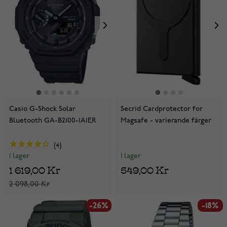
Casio G-Shock Solar
Secrid Cardprotector for
Bluetooth GA-B2100-1A1ER
Magsafe - varierande färger
4
I lager
I lager
549,00 Kr
1 619,00 Kr
2 098,00 Kr
-26%
-18%