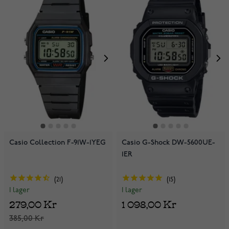
Casio Collection F-91W-1YEG
Casio G-Shock DW-5600UE-
1ER
21
15
I lager
I lager
279,00 Kr
1 098,00 Kr
385,00 Kr