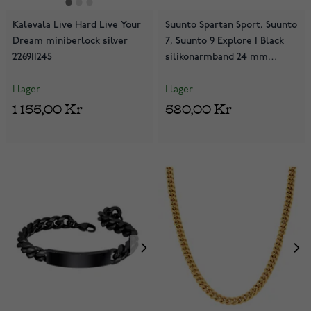
Kalevala Live Hard Live Your
Suunto Spartan Sport, Suunto
Dream miniberlock silver
7, Suunto 9 Explore 1 Black
226911245
silikonarmband 24 mm
SS050221000
I lager
I lager
1 155,00 Kr
580,00 Kr