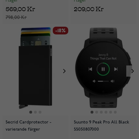
I lager
I lager
569,00 Kr
209,00 Kr
798,00 Kr
-18%
Secrid Cardprotector -
Suunto 9 Peak Pro All Black
varierande färger
SS050807000