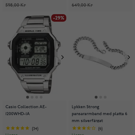
598,00 Kr
649,00 Kr
-29%
Casio Collection AE-
Lykken Strong
1200WHD-1A
pansararmband med platta 6
mm silverfärgat
34
6