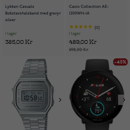
Lykken Casuals
Casio Collection AE-
Bokstavshalsband med gravyr
1200WH-1A
silver
12
I lager
I lager
385,00 Kr
489,00 Kr
698,00 Kr
-45%