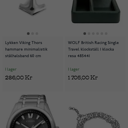
Lykken Viking Thors
WOLF British Racing Single
hammare minimalistik
Travel klockställ 1 klocka
stålhalsband 60 cm
resa 485441
I lager
I lager
286,00 Kr
1 705,00 Kr