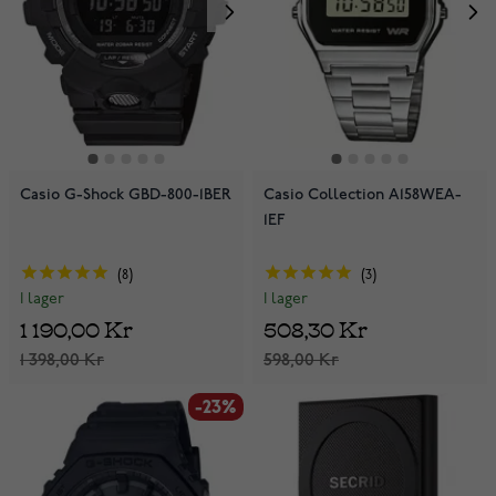
Casio G-Shock GBD-800-1BER
Casio Collection A158WEA-
1EF
8
3
I lager
I lager
1 190,00 Kr
508,30 Kr
1 398,00 Kr
598,00 Kr
-23%