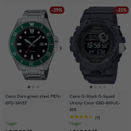
-29%
-22%
Casio Duro green steel MDV-
Casio G-Shock G-Squad
107D-3AVEF
Utility Color GBD-800UC-
8ER
4
I lager
I lager