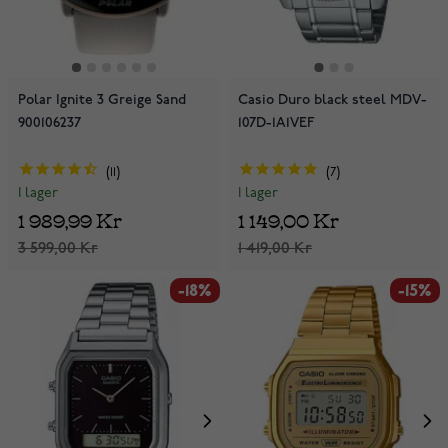
Polar Ignite 3 Greige Sand
Casio Duro black steel MDV-
900106237
107D-1A1VEF
11
7
I lager
I lager
1 989,99 Kr
1 149,00 Kr
3 599,00 Kr
1 419,00 Kr
-18%
-15%