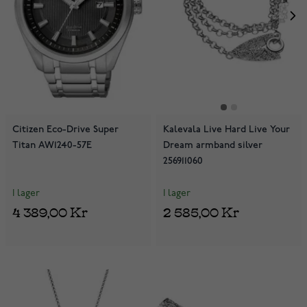
Citizen Eco-Drive Super
Kalevala Live Hard Live Your
Titan AW1240-57E
Dream armband silver
256911060
I lager
I lager
4 389,00 Kr
2 585,00 Kr