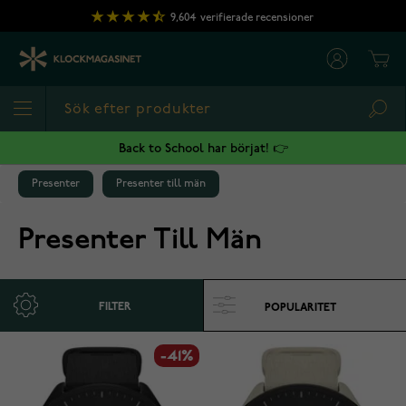
Hoppa till innehållet
9,604
verifierade recensioner
Cart
Sea
Back to School har börjat! 👉
Presenter
Presenter till män
Presenter Till Män
FILTER
-41%