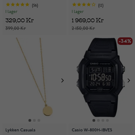
56
12
I lager
I lager
329,00 Kr
1 969,00 Kr
399,00 Kr
2 150,00 Kr
-34%
Lykken Casuals
Casio W-800H-1BVES