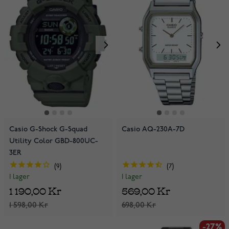
Casio G-Shock G-Squad
Casio AQ-230A-7D
Utility Color GBD-800UC-
3ER
9
7
I lager
I lager
1 190,00 Kr
569,00 Kr
1 598,00 Kr
698,00 Kr
-27%