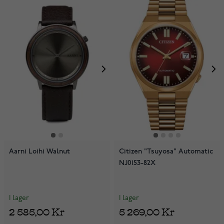
Aarni Loihi Walnut
Citizen "Tsuyosa" Automatic
NJ0153-82X
I lager
I lager
2 585,00 Kr
5 269,00 Kr