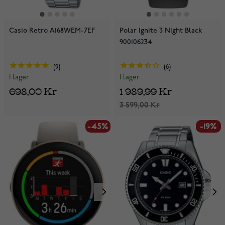
Casio Retro A168WEM-7EF
Polar Ignite 3 Night Black
900106234
9
6
I lager
I lager
698,00 Kr
1 989,99 Kr
3 599,00 Kr
-45%
-19%