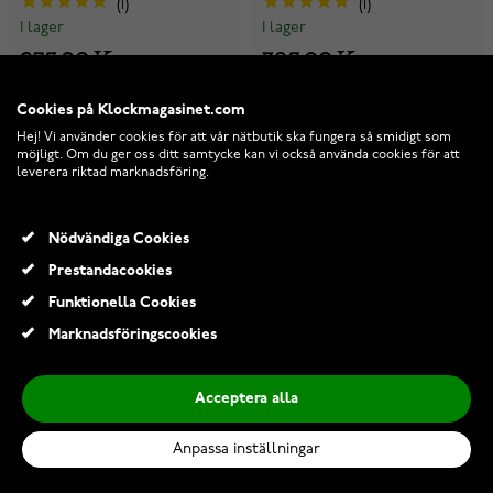
1
1
I lager
I lager
275,00 Kr
385,00 Kr
Cookies på Klockmagasinet.com
Hej! Vi använder cookies för att vår nätbutik ska fungera så smidigt som
möjligt. Om du ger oss ditt samtycke kan vi också använda cookies för att
leverera riktad marknadsföring.
Nödvändiga Cookies
Prestandacookies
Funktionella Cookies
Marknadsföringscookies
Acceptera alla
Anpassa inställningar
Lykken Strong
Lykken Strong
pansarhalsband 8 mm
pansarhalsband 6 mm svart