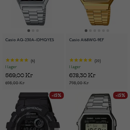
Casio AQ-230A-1DMQYES
Casio A168WG-9EF
6
20
I lager
I lager
569,00 Kr
678,30 Kr
698,00 Kr
798,00 Kr
-15%
-15%