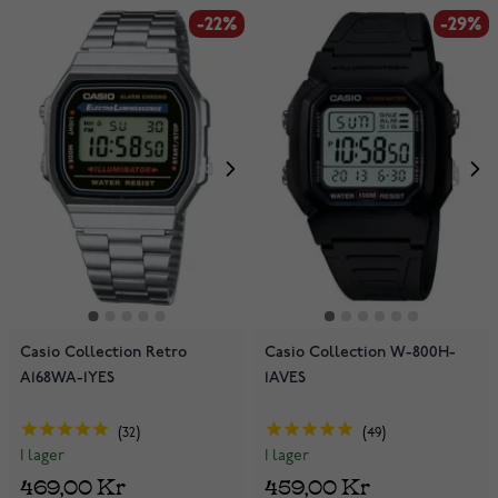
-22%
-29%
Casio Collection Retro
Casio Collection W-800H-
A168WA-1YES
1AVES
32
49
I lager
I lager
469,00 Kr
459,00 Kr