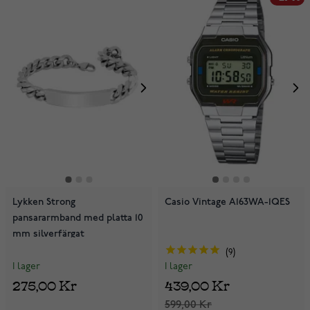
Lykken Strong
Casio Vintage A163WA-1QES
pansararmband med platta 10
mm silverfärgat
9
I lager
I lager
275,00 Kr
439,00 Kr
599,00 Kr