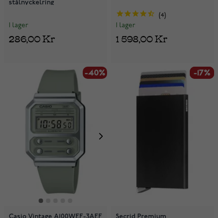
stålnyckelring
4
I lager
I lager
286,00 Kr
1 598,00 Kr
-40%
-17%
-17%
Casio Vintage A100WEF-3AEF
Secrid Premium