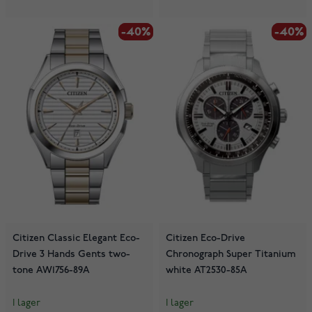
-40%
-40%
-40%
-40%
Citizen Classic Elegant Eco-
Citizen Eco-Drive
Drive 3 Hands Gents two-
Chronograph Super Titanium
tone AW1756-89A
white AT2530-85A
I lager
I lager