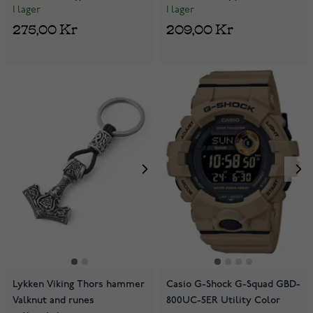
I lager
I lager
275,00 Kr
209,00 Kr
Lykken Viking Thors hammer
Casio G-Shock G-Squad GBD-
Valknut and runes
800UC-5ER Utility Color