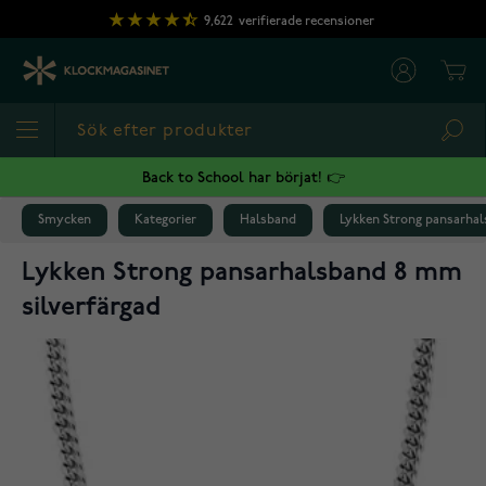
Hoppa till innehållet
9,622
verifierade recensioner
Cart
Sea
Back to School har börjat! 👉
Smycken
Kategorier
Halsband
Lykken Strong pansarhal
Lykken Strong pansarhalsband 8 mm
silverfärgad