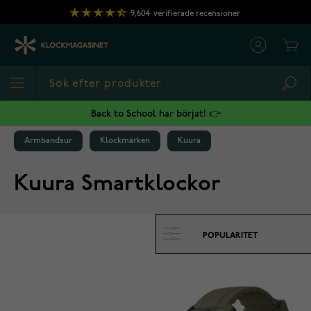
Hoppa till innehållet
9,604
verifierade recensioner
Cart
Sea
Back to School har börjat! 👉
Armbandsur
Klockmärken
Kuura
Kuura Smartklockor