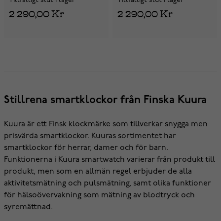
Tillfälligt slut i lager
Tillfälligt slut i lager
2 290,00 Kr
2 290,00 Kr
Stillrena smartklockor från Finska Kuura
Kuura är ett Finsk klockmärke som tillverkar snygga men
prisvärda smartklockor. Kuuras sortimentet har
smartklockor för herrar, damer och för barn.
Funktionerna i Kuura smartwatch varierar från produkt till
produkt, men som en allmän regel erbjuder de alla
aktivitetsmätning och pulsmätning, samt olika funktioner
för hälsoövervakning som mätning av blodtryck och
syremättnad.