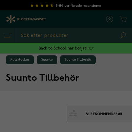
Hoppa till innehållet
9,614
verifierade recensioner
Cart
Sea
Back to School har börjat! 👉
Pulsklockor
Suunto
Suunto Tillbehör
Suunto Tillbehör