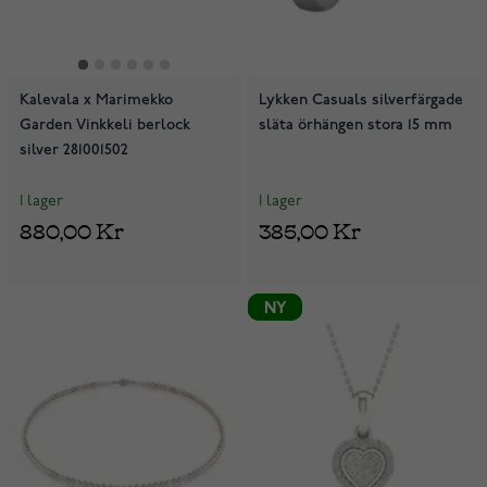
Kalevala x Marimekko
Lykken Casuals silverfärgade
Garden Vinkkeli berlock
släta örhängen stora 15 mm
silver 281001502
I lager
I lager
880,00 Kr
385,00 Kr
NY
NY