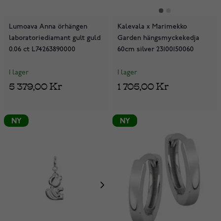
Lumoava Anna örhängen
Kalevala x Marimekko
laboratoriediamant gult guld
Garden hängsmyckekedja
0.06 ct L74263890000
60cm silver 23100150060
I lager
I lager
5 379,00 Kr
1 705,00 Kr
NY
NY
NY