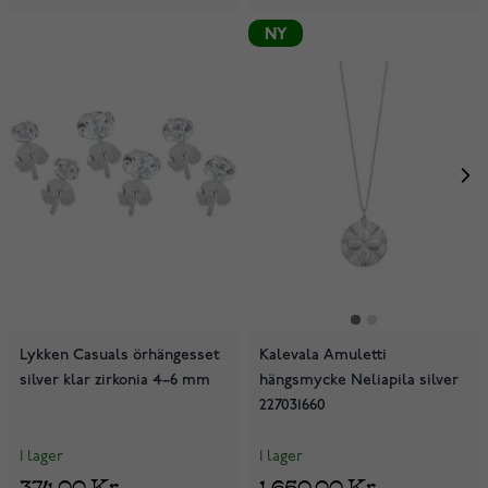
NY
Lykken Casuals örhängesset
Kalevala Amuletti
silver klar zirkonia 4–6 mm
hängsmycke Neliapila silver
227031660
I lager
I lager
374,00 Kr
1 650,00 Kr