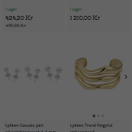
I lager
I lager
424,20 Kr
1 210,00 Kr
499,00 Kr
Lykken Casuals pärl
Lykken Trend förgylld