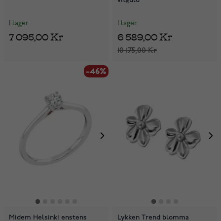
I lager
I lager
7 095,00 Kr
6 589,00 Kr
10 175,00 Kr
-46%
Midem Helsinki enstens
Lykken Trend blomma