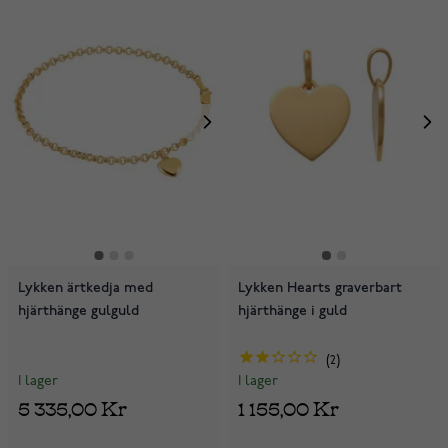
Lykken ärtkedja med
Lykken Hearts graverbart
hjärthänge gulguld
hjärthänge i guld
2
I lager
I lager
5 335,00 Kr
1 155,00 Kr