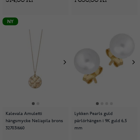
NY
Kalevala Amuletti
Lykken Pearls guld
hängsmycke Neliapila brons
pärlörhängen i 9K guld 6,5
327031660
mm