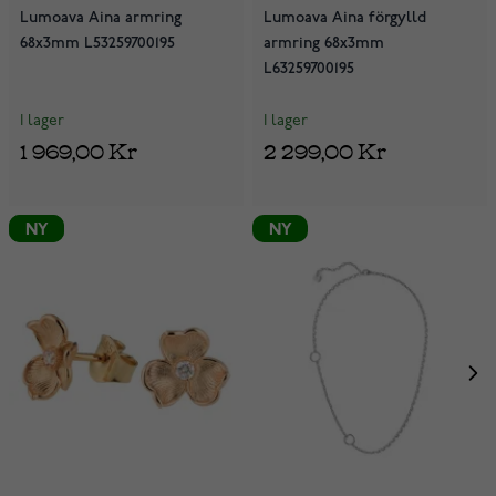
Lumoava Aina armring
Lumoava Aina förgylld
68x3mm L53259700195
armring 68x3mm
L63259700195
I lager
I lager
1 969,00 Kr
2 299,00 Kr
NY
NY
NY