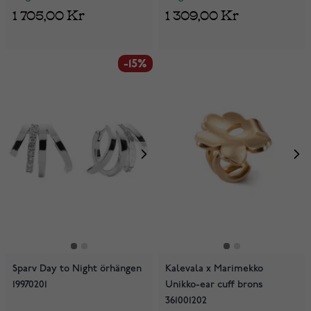
1 705,00 Kr
1 309,00 Kr
-15%
Sparv Day to Night örhängen
Kalevala x Marimekko
19970201
Unikko-ear cuff brons
361001202