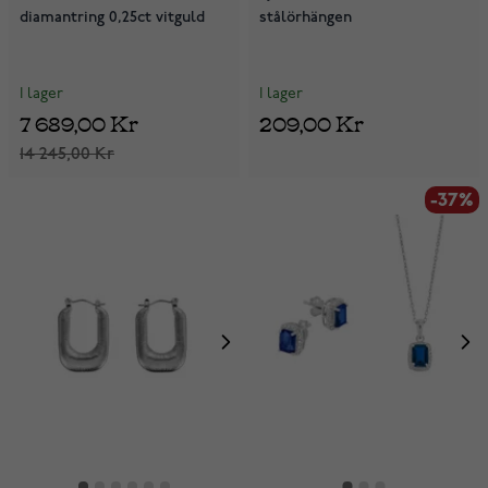
diamantring 0,25ct vitguld
stålörhängen
I lager
I lager
7 689,00 Kr
209,00 Kr
14 245,00 Kr
-37%