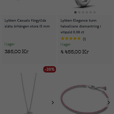
Lykken Casuals förgyllda
Lykken Elegance tunn
släta örhängen stora 15 mm
halvallians diamantring i
vitguld 0,08 ct
1
I lager
I lager
385,00 Kr
4 455,00 Kr
-20%