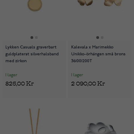
Lykken Casuals graverbart
Kalevala x Marimekko
guldplaterat silverhalsband
Unikko-örhängen små brons
med zirkon
361001200T
I lager
I lager
825,00 Kr
2 090,00 Kr