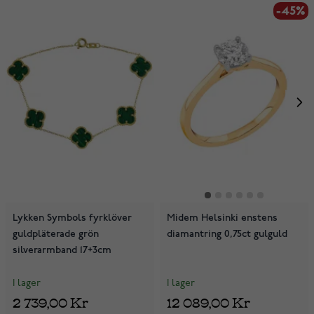
-45%
Lykken Symbols fyrklöver
Midem Helsinki enstens
guldpläterade grön
diamantring 0,75ct gulguld
silverarmband 17+3cm
I lager
I lager
2 739,00 Kr
12 089,00 Kr