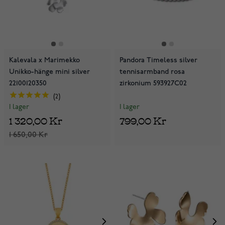
Kalevala x Marimekko
Pandora Timeless silver
Unikko-hänge mini silver
tennisarmband rosa
22100120350
zirkonium 593927C02
2
I lager
I lager
799,00 Kr
1 320,00 Kr
1 650,00 Kr