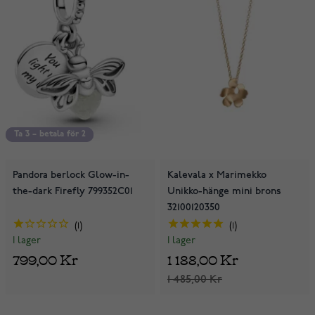
Ta 3 – betala för 2
Ta 3 – betala för 2
Pandora berlock Glow-in-
Kalevala x Marimekko
the-dark Firefly 799352C01
Unikko-hänge mini brons
32100120350
1
1
I lager
I lager
799,00 Kr
1 188,00 Kr
1 485,00 Kr