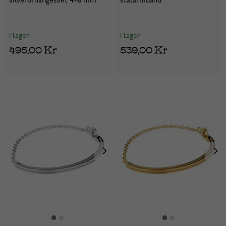
silverörhängesset 4–6 mm
stålarmband
I lager
I lager
495,00 Kr
539,00 Kr