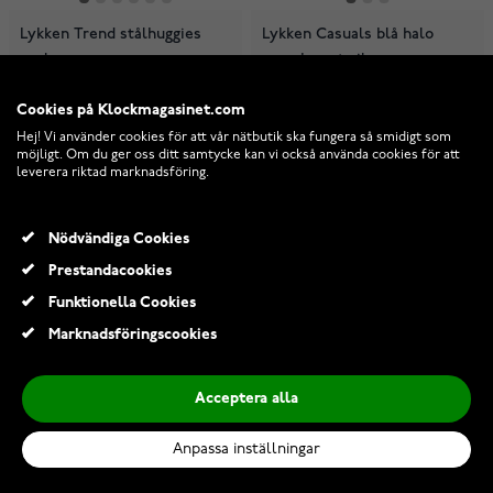
Lykken Trend stålhuggies
Lykken Casuals blå halo
oval
smycke set silver
Cookies på Klockmagasinet.com
I lager
I lager
Hej! Vi använder cookies för att vår nätbutik ska fungera så smidigt som
209,00 Kr
549,00 Kr
möjligt. Om du ger oss ditt samtycke kan vi också använda cookies för att
leverera riktad marknadsföring.
869,00 Kr
Nödvändiga Cookies
Prestandacookies
Funktionella Cookies
Marknadsföringscookies
Acceptera alla
Anpassa inställningar