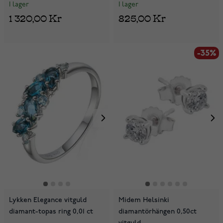
I lager
I lager
1 320,00 Kr
825,00 Kr
-35%
Lykken Elegance vitguld
Midem Helsinki
diamant-topas ring 0,01 ct
diamantörhängen 0,50ct
vitguld