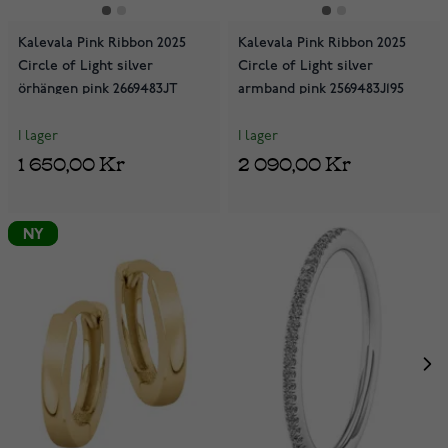
Kalevala Pink Ribbon 2025
Kalevala Pink Ribbon 2025
Circle of Light silver
Circle of Light silver
örhängen pink 2669483JT
armband pink 2569483J195
I lager
I lager
1 650,00 Kr
2 090,00 Kr
NY
NY