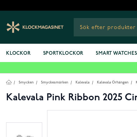
Hoppa till innehållet
KLOCKOR
SPORTKLOCKOR
SMART WATCHE
/
Smycken
/
Smyckesmärken
/
Kalevala
/
Kalevala Örhängen
/
Kalevala Pink Ribbon 2025 Ci