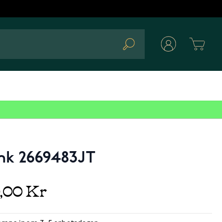
Cart
Search
ink 2669483JT
0,00 Kr