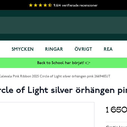
9,614
verifierade recensioner
S
SMYCKEN
RINGAR
ÖVRIGT
REA
Back to School har börjat! 👉
Kalevala Pink Ribbon 2025 Circle of Light silver örhängen pink 2669483JT
rcle of Light silver örhängen p
1 65