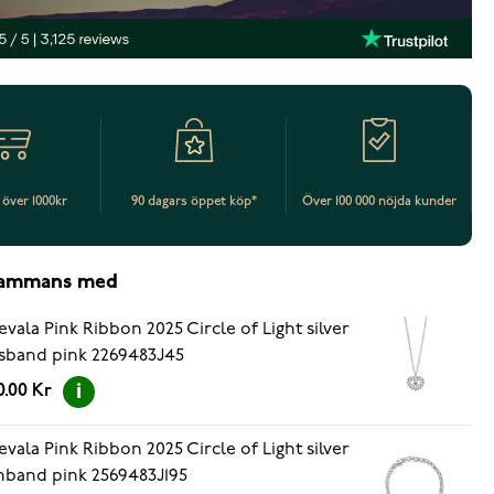
t över 1000kr
90 dagars öppet köp*
Över 100 000 nöjda kunder
lsammans med
evala Pink Ribbon 2025 Circle of Light silver
sband pink 2269483J45
0.00 Kr
evala Pink Ribbon 2025 Circle of Light silver
band pink 2569483J195