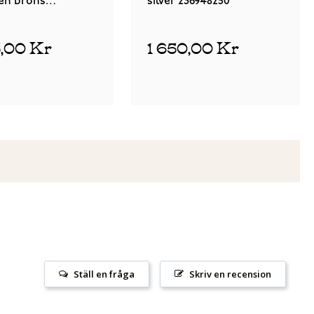
en brons
silver 236948250
1T
5,00 Kr
1 650,00 Kr
Ställ en fråga
Skriv en recension