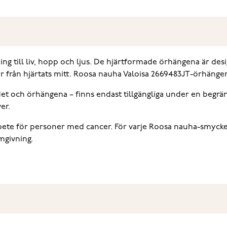
ing till liv, hopp och ljus. De hjärtformade örhängena är desi
er från hjärtats mitt. Roosa nauha Valoisa 2669483JT-örhänge
 och örhängena – finns endast tillgängliga under en begräns
er.
rbete för personer med cancer. För varje Roosa nauha-smycke
mgivning.