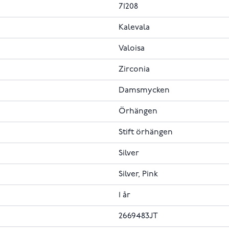
71208
Kalevala
Valoisa
Zirconia
Damsmycken
Örhängen
Stift örhängen
Silver
Silver, Pink
1 år
2669483JT