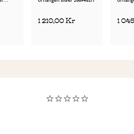
er
örhängen silver 26694821T
örhäng
9483J45
3669482
1 210,00 Kr
1 04