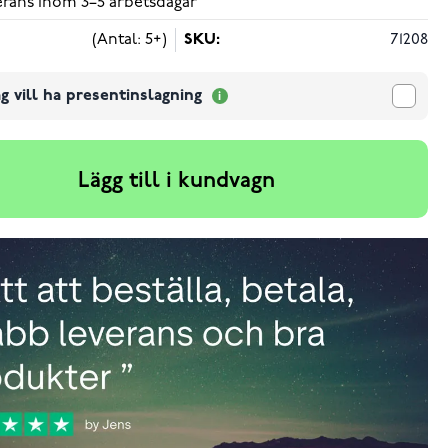
verans inom 3–5 arbetsdagar
(Antal: 5+)
SKU:
71208
g vill ha presentinslagning
Lägg till i kundvagn