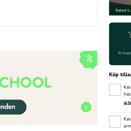
Fri frak
Köp til
Kal
hal
165
Kal
arm