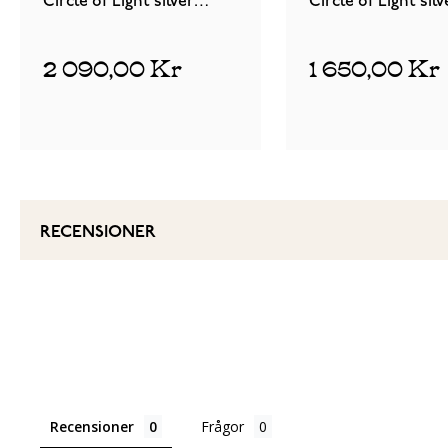
Circle of Light silver
Circle of Light silv
armband pink 2569483J195
halsband pink 226
2 090,00 Kr
1 650,00 Kr
RECENSIONER
Recensioner
Frågor