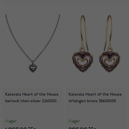
Kalevala Heart of the House
Kalevala Heart of the House
berlock liten silver 2265002
örhängen brons 3665000K
I lager
I lager
1 265,00 Kr
825,00 Kr