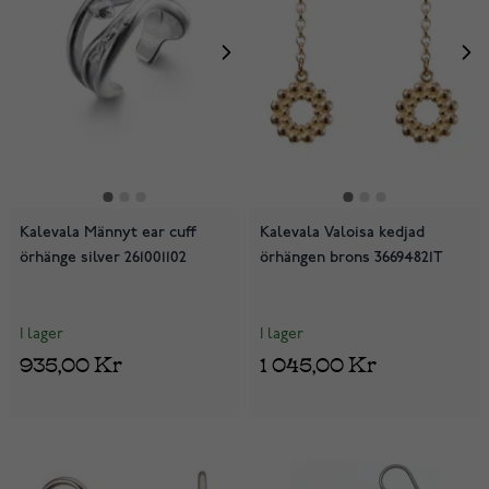
Kalevala Männyt ear cuff
Kalevala Valoisa kedjad
örhänge silver 261001102
örhängen brons 36694821T
I lager
I lager
935,00 Kr
1 045,00 Kr