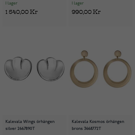
I lager
I lager
1 540,00 Kr
990,00 Kr
Kalevala Wings örhängen
Kalevala Kosmos örhängen
silver 2667890T
brons 3668772T