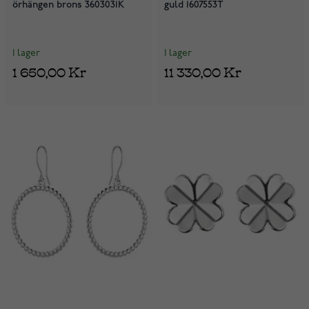
örhängen brons 3603031K
guld 1607553T
I lager
I lager
1 650,00 Kr
11 330,00 Kr