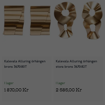
Kalevala Alluring örhängen
Kalevala Alluring örhängen
brons 3670180T
stora brons 3670182T
I lager
I lager
1 870,00 Kr
2 585,00 Kr