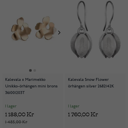
Kalevala x Marimekko
Kalevala Snow Flower
Unikko-örhängen mini brons
örhängen silver 2682142K
361001203T
I lager
I lager
1 188,00 Kr
1 760,00 Kr
1 485,00 Kr