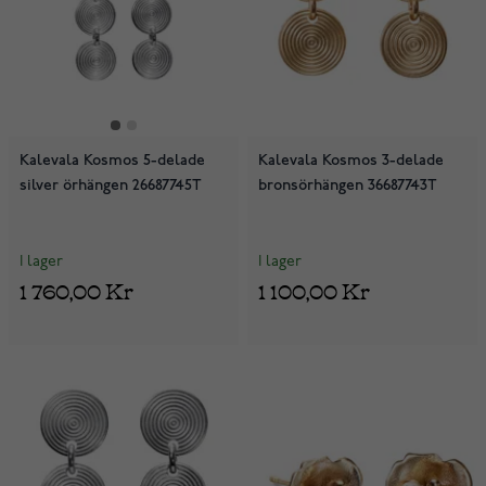
Kalevala Kosmos 5-delade
Kalevala Kosmos 3-delade
silver örhängen 26687745T
bronsörhängen 36687743T
I lager
I lager
1 760,00 Kr
1 100,00 Kr