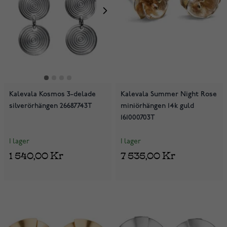
Kalevala Kosmos 3-delade
Kalevala Summer Night Rose
silverörhängen 26687743T
miniörhängen 14k guld
161000703T
I lager
I lager
1 540,00 Kr
7 535,00 Kr