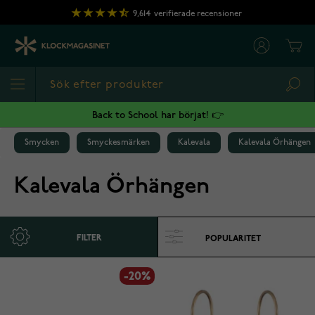
Hoppa till innehållet
9,614
verifierade recensioner
Cart
Sea
Back to School har börjat! 👉
Smycken
Smyckesmärken
Kalevala
Kalevala Örhängen
Kalevala Örhängen
FILTER
-20%