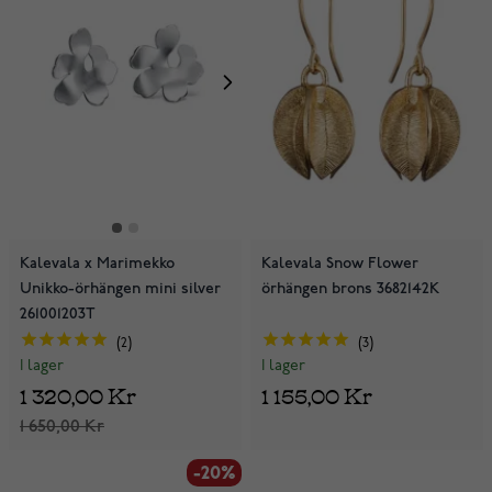
Kalevala x Marimekko
Kalevala Snow Flower
Unikko-örhängen mini silver
örhängen brons 3682142K
261001203T
2
3
I lager
I lager
1 320,00 Kr
1 155,00 Kr
1 650,00 Kr
-20%