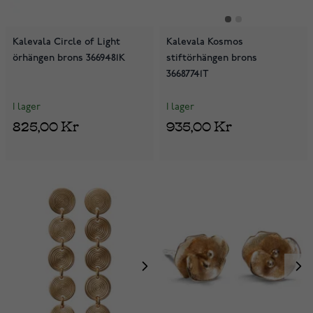
Kalevala Circle of Light
Kalevala Kosmos
örhängen brons 3669481K
stiftörhängen brons
36687741T
I lager
I lager
825,00 Kr
935,00 Kr