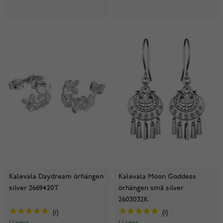
Kalevala Daydream örhängen
Kalevala Moon Goddess
silver 2669420T
örhängen små silver
2603032K
1
1