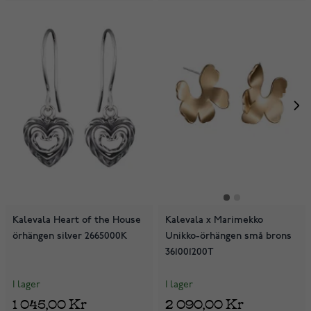
Kalevala Heart of the House
Kalevala x Marimekko
örhängen silver 2665000K
Unikko-örhängen små brons
361001200T
I lager
I lager
1 045,00 Kr
2 090,00 Kr