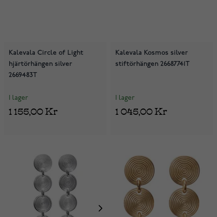
Kalevala Circle of Light
Kalevala Kosmos silver
hjärtörhängen silver
stiftörhängen 26687741T
2669483T
I lager
I lager
1 155,00 Kr
1 045,00 Kr