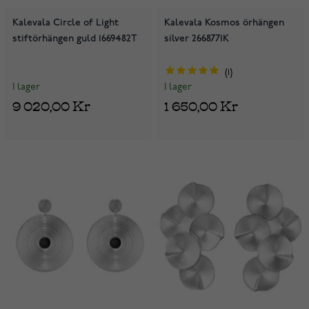
Kalevala Circle of Light
Kalevala Kosmos örhängen
stiftörhängen guld 1669482T
silver 2668771K
1
I lager
I lager
9 020,00 Kr
1 650,00 Kr