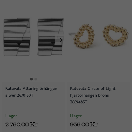
Kalevala Alluring örhängen
Kalevala Circle of Light
silver 2670180T
hjärtörhängen brons
3669483T
I lager
I lager
2 750,00 Kr
935,00 Kr