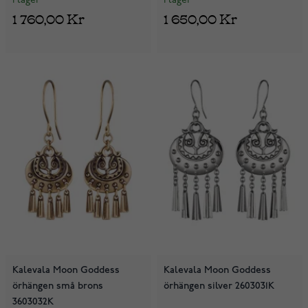
I lager
I lager
1 760,00 Kr
1 650,00 Kr
Kalevala Moon Goddess
Kalevala Moon Goddess
örhängen små brons
örhängen silver 2603031K
3603032K