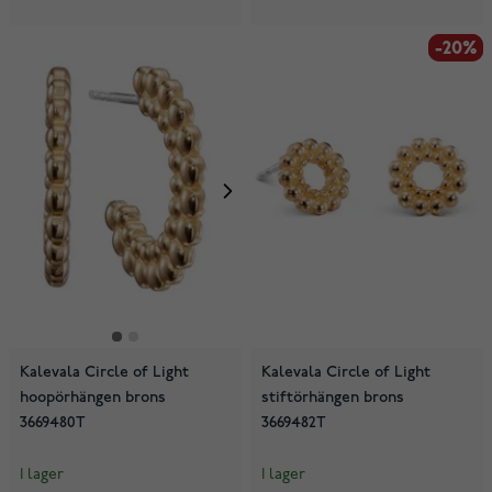
-20%
-20%
Kalevala Circle of Light
Kalevala Circle of Light
hoopörhängen brons
stiftörhängen brons
3669480T
3669482T
I lager
I lager