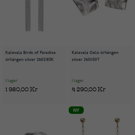
Kalevala Birds of Paradise
Kalevala Gelo örhängen
örhängen silver 2602183K
silver 2651150T
I lager
I lager
1 980,00 Kr
4 290,00 Kr
NY