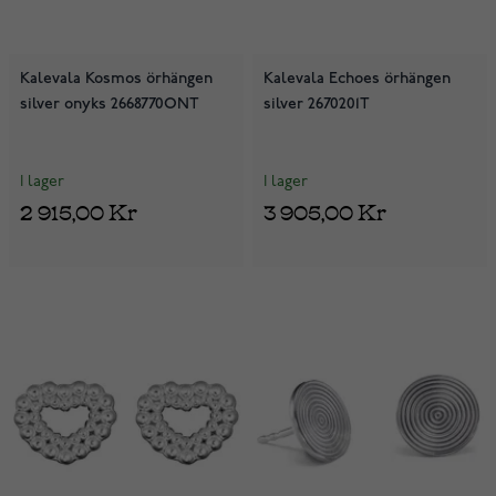
Kalevala Kosmos örhängen
Kalevala Echoes örhängen
silver onyks 2668770ONT
silver 2670201T
I lager
I lager
2 915,00 Kr
3 905,00 Kr