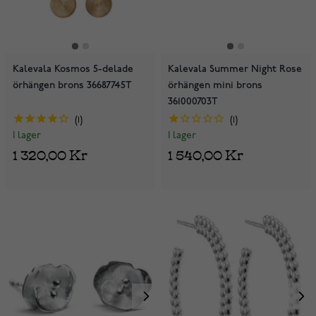
Kalevala Kosmos 5-delade
Kalevala Summer Night Rose
örhängen brons 36687745T
örhängen mini brons
361000703T
1
1
I lager
I lager
1 320,00 Kr
1 540,00 Kr