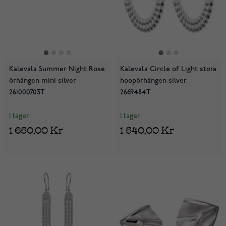
Kalevala Summer Night Rose
Kalevala Circle of Light stora
örhängen mini silver
hoopörhängen silver
261000703T
2669484T
I lager
I lager
1 650,00 Kr
1 540,00 Kr