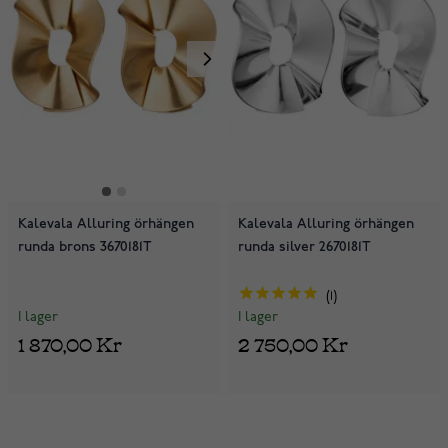
Kalevala Alluring örhängen
Kalevala Alluring örhängen
runda brons 3670181T
runda silver 2670181T
1
I lager
I lager
1 870,00 Kr
2 750,00 Kr