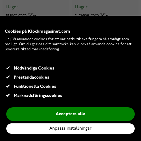
I lager
I lager
880,00 Kr
1 265,00 Kr
1 100,00 Kr
Cookies på Klockmagasinet.com
Hej! Vi använder cookies för att vår nätbutik ska fungera så smidigt som
möjligt. Om du ger oss ditt samtycke kan vi också använda cookies för att
leverera riktad marknadsföring.
Nödvändiga Cookies
Prestandacookies
Funktionella Cookies
Marknadsföringscookies
Acceptera alla
Anpassa inställningar
Kalevala Tundra örhängen
Kalevala Kosmos örhängen
silver 2670322T
silver Amber 2668770MET