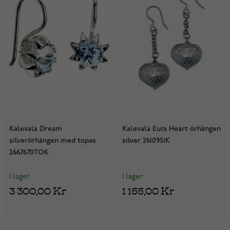
Kalevala Dream
Kalevala Eura Heart örhängen
silverörhängen med topas
silver 2610951K
2667670TOK
I lager
I lager
3 300,00 Kr
1 155,00 Kr