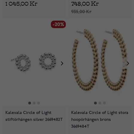
1 045,00 Kr
748,00 Kr
935,00 Kr
-20%
Kalevala Circle of Light
Kalevala Circle of Light stora
stiftörhängen silver 2669482T
hoopörhängen brons
3669484T