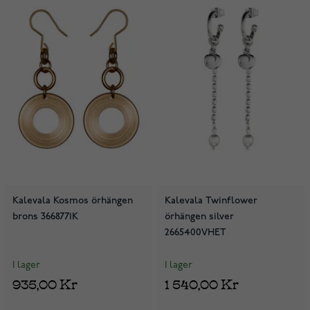
Kalevala Kosmos örhängen
Kalevala Twinflower
brons 3668771K
örhängen silver
2665400VHET
I lager
I lager
935,00 Kr
1 540,00 Kr