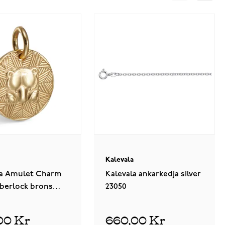
a
Kalevala
la Amulet Charm
Kalevala ankarkedja silver
 berlock brons
23050
2
00 Kr
660,00 Kr