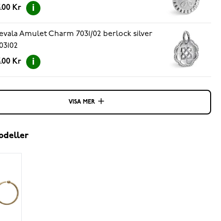
.00 Kr
evala Amulet Charm 7031/02 berlock silver
03102
.00 Kr
VISA MER
odeller