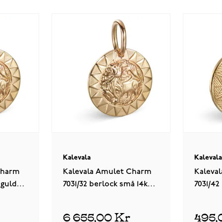
Kalevala
Kaleval
Charm
Kalevala Amulet Charm
Kaleva
 guld
7031/32 berlock små 14k
7031/42
guld 18703133
3870314
6 655,00 Kr
495,