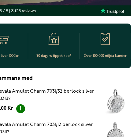
t över 1000kr
90 dagars öppet köp*
Över 100 000 nöjda kunder
lsammans med
evala Amulet Charm 7031/32 berlock silver
03132
.00 Kr
evala Amulet Charm 7031/12 berlock silver
03112