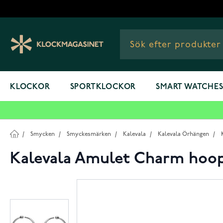
Hoppa till innehållet
KLOCKOR
SPORTKLOCKOR
SMART WATCHE
/
Smycken
/
Smyckesmärken
/
Kalevala
/
Kalevala Örhängen
/
Kalevala Amulet Charm hoop