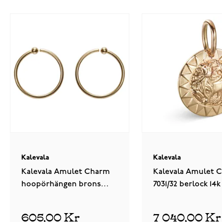
Kalevala
Kalevala
Kalevala Amulet Charm
Kalevala Amulet 
hoopörhängen brons
7031/32 berlock 14k
3670310RT
18703131
605,00 Kr
7 040,00 Kr