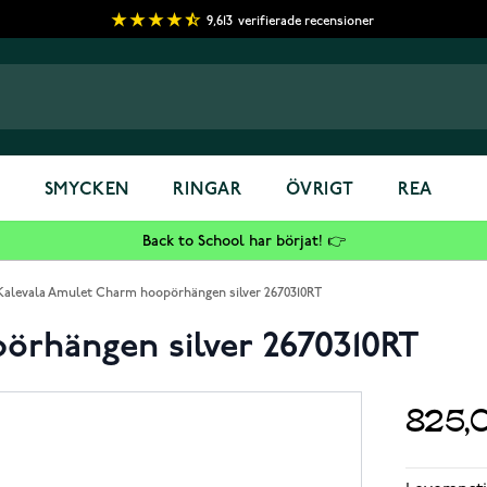
9,613
verifierade recensioner
S
SMYCKEN
RINGAR
ÖVRIGT
REA
Back to School har börjat! 👉
Kalevala Amulet Charm hoopörhängen silver 2670310RT
örhängen silver 2670310RT
825,