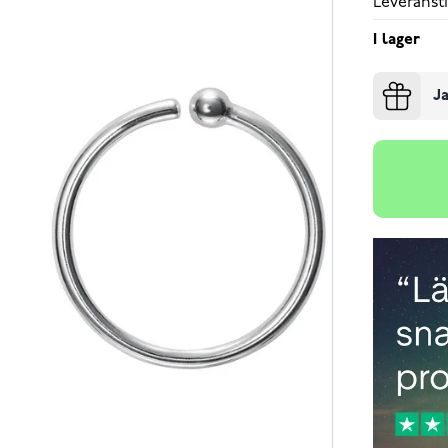
Leveransti
I lager
Ja