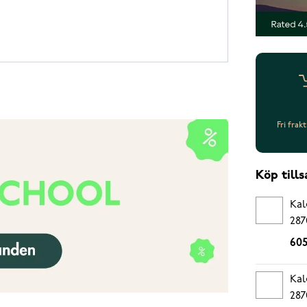
Fri frak
Köp til
Kal
287
605
Kal
287