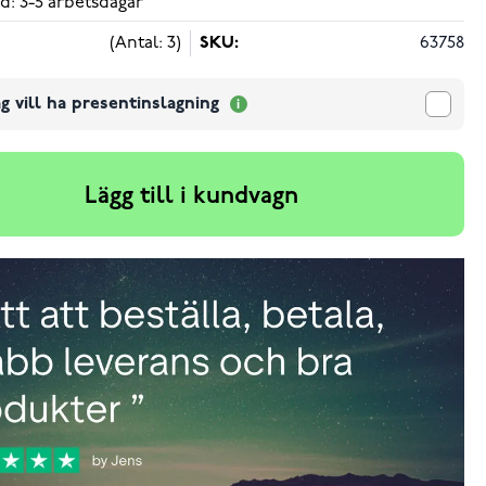
d: 3-5 arbetsdagar
(Antal: 3)
SKU:
63758
g vill ha presentinslagning
Lägg till i kundvagn