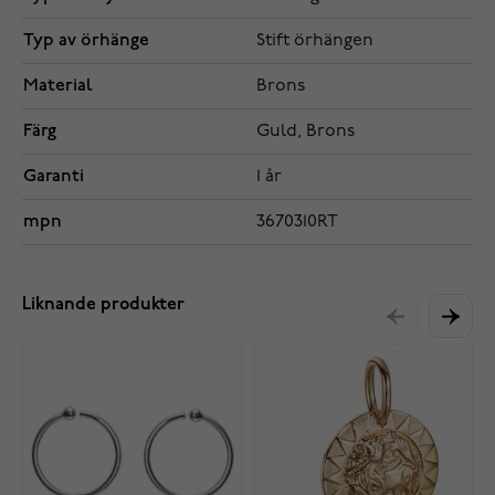
Typ av örhänge
Stift örhängen
Material
Brons
Färg
Guld, Brons
Garanti
1 år
mpn
3670310RT
Liknande produkter