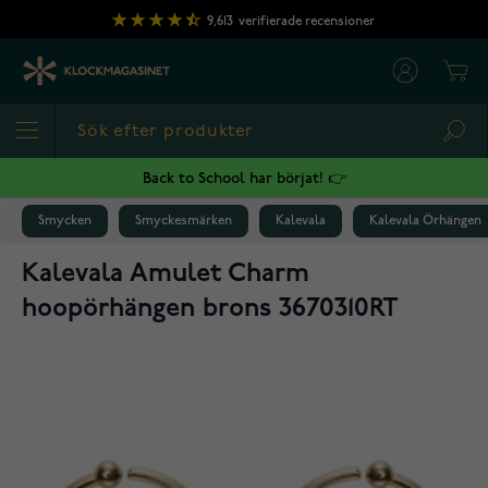
Hoppa till innehållet
9,613
verifierade recensioner
Cart
Sea
Back to School har börjat! 👉
Smycken
Smyckesmärken
Kalevala
Kalevala Örhängen
Kalevala Amulet Charm
hoopörhängen brons 3670310RT