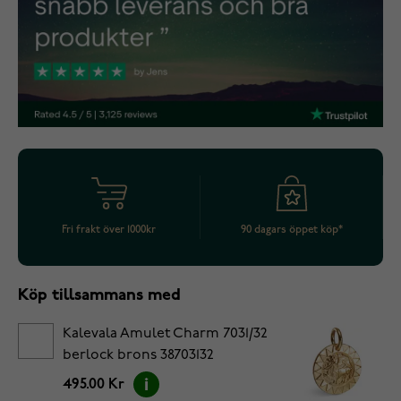
Fri frakt över 1000kr
90 dagars öppet köp*
Köp tillsammans med
Kalevala Amulet Charm 7031/32
berlock brons 38703132
495.00 Kr