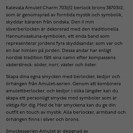
Kalevala Amulet Charm 7031/12 berlock brons 38703112,
som är genomsyrad av forntida mystik och symbolik,
skyddar bäraren från ondska. Den 11 mm
silverberlocken är dekorerad med den traditionella
Hannunvaakuna-symbolen, ett enda band som
representerar jordens fyra skyddsandar, som var och
en bar himlen på jorden. Dessa andar har enligt
nordisk tradition fått sina namn efter kompassens
väderstreck: söder, norr, väster och öster.
Skapa dina egna smycken med berlocker, kedjor och
örhängen från Amulet-serien. Genom att kombinera
amulettberlocker, och kedjor i olika längder kan du
skapa ett personligt smycke med symboler som är
viktiga för dig. Med de här smyckena kan du ge din
outfit en touch av mystik. Alla berlocker, armband och
örhängen finns i silver och brons.
Smyckesserien Amulet är designad av