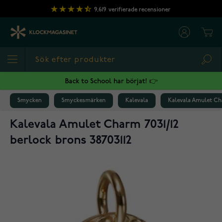
Hoppa till innehållet
9,619
verifierade recensioner
Cart
Sea
Back to School har börjat! 👉
Smycken
Smyckesmärken
Kalevala
Kalevala Amulet Cha
Kalevala Amulet Charm 7031/12
berlock brons 38703112