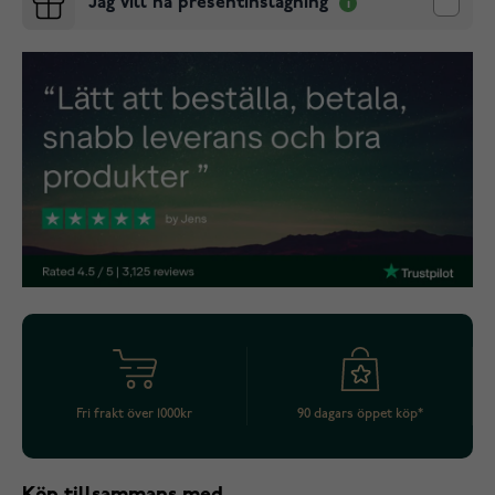
Jag vill ha presentinslagning
Fri frakt över 1000kr
90 dagars öppet köp*