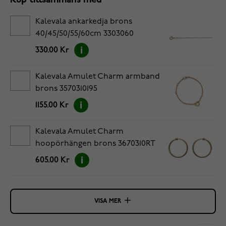
Köp tillsammans med
Kalevala ankarkedja brons
40/45/50/55/60cm 3303060
330.00 Kr
Kalevala Amulet Charm armband
brons 3570310195
1155.00 Kr
Kalevala Amulet Charm
hoopörhängen brons 3670310RT
605.00 Kr
VISA MER