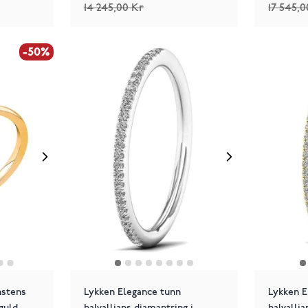
14 245,00 Kr
17 545,0
-50%
stens
Lykken Elegance tunn
Lykken E
guld
halvallians diamantring i
halvallia