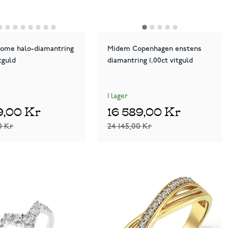
ome halo-diamantring
Midem Copenhagen enstens
tguld
diamantring 1,00ct vitguld
I lager
9,00 Kr
16 589,00 Kr
0 Kr
24 145,00 Kr