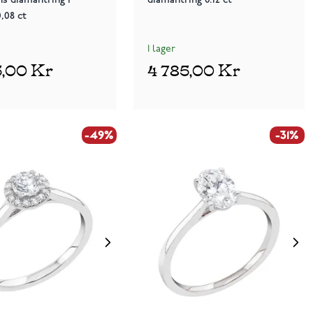
,08 ct
I lager
5,00 Kr
4 785,00 Kr
-49%
-31%