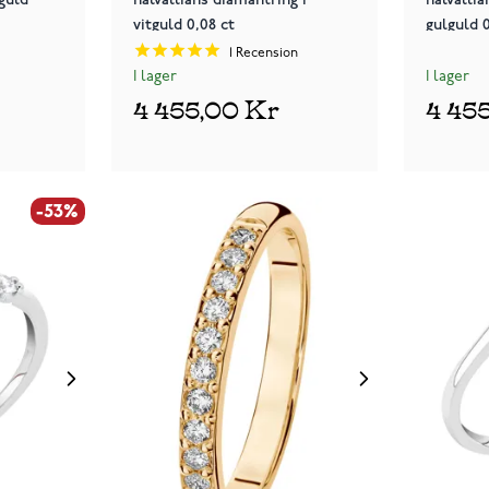
vitguld 0,08 ct
gulguld 0
1
Recension
I lager
I lager
4 455,00 Kr
4 45
-53%