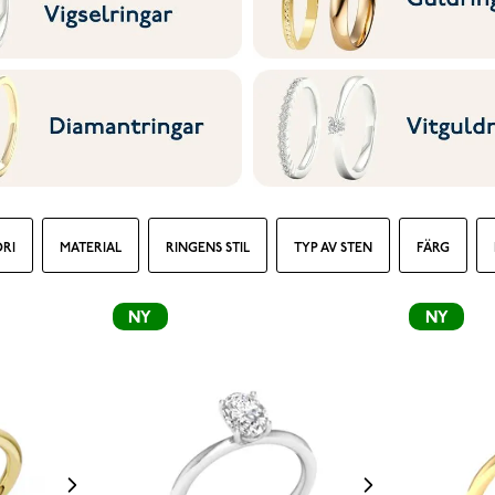
RI
MATERIAL
RINGENS STIL
TYP AV STEN
FÄRG
NY
NY