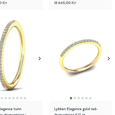
0 Kr
18 645,00 Kr
legance tunn
Lykken Elegance guld rad-
ns diamantring i
diamantring 0.12 ct