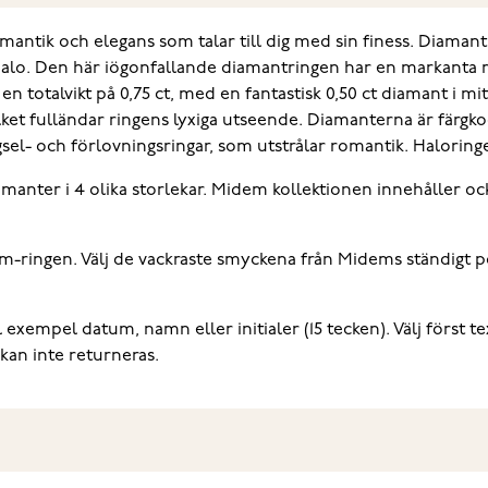
mantik och elegans som talar till dig med sin finess. Diama
 halo. Den här iögonfallande diamantringen har en markanta
 totalvikt på 0,75 ct, med en fantastisk 0,50 ct diamant i mi
lket fulländar ringens lyxiga utseende. Diamanterna är färgko
igsel- och förlovningsringar, som utstrålar romantik. Haloringen
manter i 4 olika storlekar. Midem kollektionen innehåller 
m-ringen. Välj de vackraste smyckena från Midems ständigt p
exempel datum, namn eller initialer (15 tecken). Välj först te
 kan inte returneras.