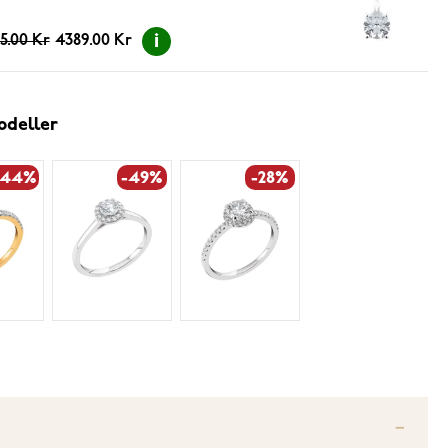
5.00 Kr
4389.00 Kr
odeller
-44%
-49%
-28%