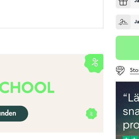
Ja
Ja
Sto