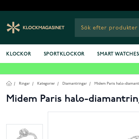
Hoppa till innehållet
KLOCKOR
SPORTKLOCKOR
SMART WATCHE
/
Ringar
/
Kategorier
/
Diamantringar
/
Midem Paris halo-diamantr
Midem Paris halo-diamantring