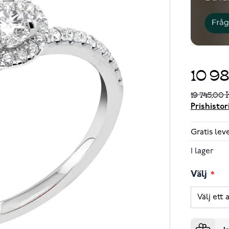
10 9
19 745,00 
Prishistor
Gratis le
I lager
Välj