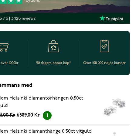
t över 1000kr
90 dagars öppet köp*
Över 100 000 nöjda kunder
lsammans med
em Helsinki diamantörhängen 0,50ct
guld
75.00 Kr
6589.00 Kr
em Helsinki diamanthänge 0,50ct vitguld