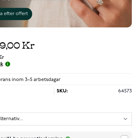
89,00 Kr
Kr
ik
verans inom 3–5 arbetsdagar
SKU:
64573