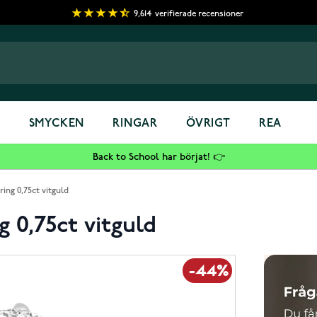
9,614
verifierade recensioner
S
SMYCKEN
RINGAR
ÖVRIGT
REA
Back to School har börjat! 👉
ing 0,75ct vitguld
 0,75ct vitguld
-44%