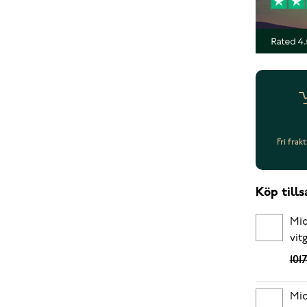
Fri frak
Köp til
Mid
vit
101
Mid