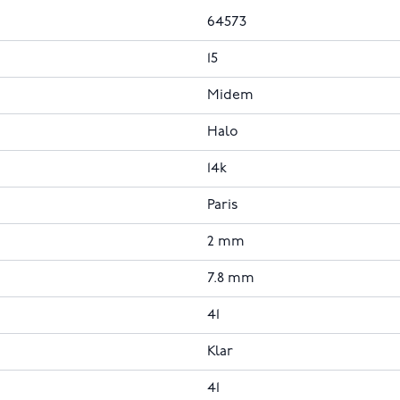
64573
15
Midem
Halo
14k
Paris
2 mm
7.8 mm
41
Klar
41