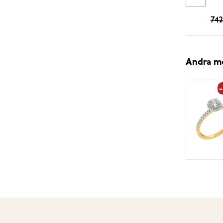
742
Andra m