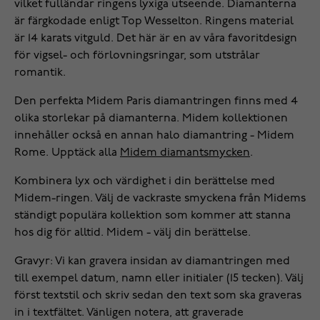
vilket fulländar ringens lyxiga utseende. Diamanterna
är färgkodade enligt Top Wesselton. Ringens material
är 14 karats vitguld. Det här är en av våra favoritdesign
för vigsel- och förlovningsringar, som utstrålar
romantik.
Den perfekta Midem Paris diamantringen finns med 4
olika storlekar på diamanterna. Midem kollektionen
innehåller också en annan halo diamantring - Midem
Rome. Upptäck alla
Midem diamantsmycken
.
Kombinera lyx och värdighet i din berättelse med
Midem-ringen. Välj de vackraste smyckena från Midems
ständigt populära kollektion som kommer att stanna
hos dig för alltid. Midem - välj din berättelse.
Gravyr: Vi kan gravera insidan av diamantringen med
till exempel datum, namn eller initialer (15 tecken). Välj
först textstil och skriv sedan den text som ska graveras
in i textfältet. Vänligen notera, att graverade