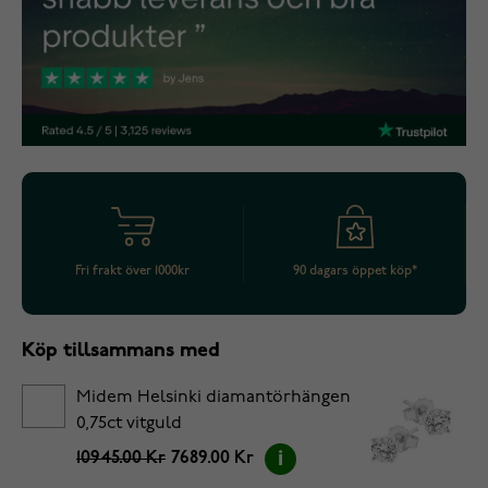
Fri frakt över 1000kr
90 dagars öppet köp*
Köp tillsammans med
Midem Helsinki diamantörhängen
0,75ct vitguld
10945.00 Kr
7689.00 Kr