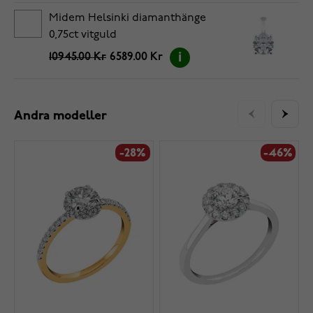
Midem Helsinki diamanthänge
0,75ct vitguld
10945.00 Kr
6589.00 Kr
Andra modeller
-28%
-46%