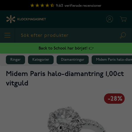
Hoppa till innehållet
9,613
verifierade recensioner
Cart
Sea
Back to School har börjat! 👉
Ringar
Kategorier
Diamantringar
Midem Paris halo-diama
Midem Paris halo-diamantring 1,00ct
vitguld
-28%