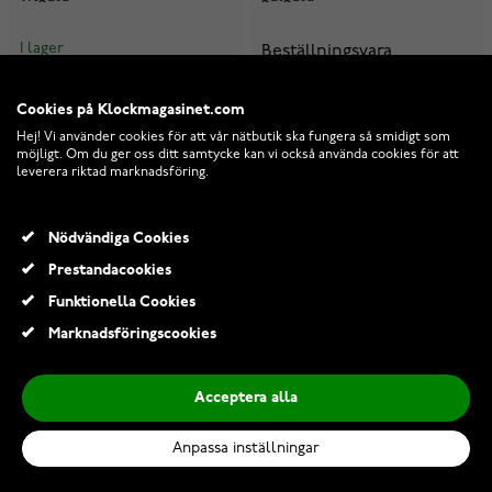
I lager
Beställningsvara
9 889,00 Kr
9 889,00 Kr
14 245,00 Kr
Cookies på Klockmagasinet.com
14 245,00 Kr
Hej! Vi använder cookies för att vår nätbutik ska fungera så smidigt som
möjligt. Om du ger oss ditt samtycke kan vi också använda cookies för att
-30%
-35%
leverera riktad marknadsföring.
Nödvändiga Cookies
Prestandacookies
Funktionella Cookies
Marknadsföringscookies
Acceptera alla
Anpassa inställningar
Midem Helsinki
Midem Helsinki