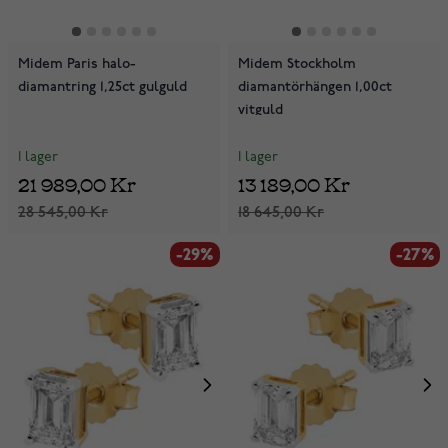
Midem Paris halo-
Midem Stockholm
diamantring 1,25ct gulguld
diamantörhängen 1,00ct
vitguld
I lager
I lager
21 989,00 Kr
13 189,00 Kr
28 545,00 Kr
18 645,00 Kr
-29%
-27%