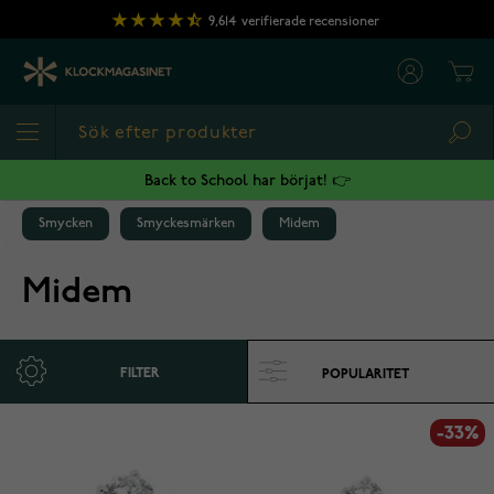
Hoppa till innehållet
9,614
verifierade recensioner
Cart
Sea
Back to School har börjat! 👉
Smycken
Smyckesmärken
Midem
Midem
FILTER
-33%