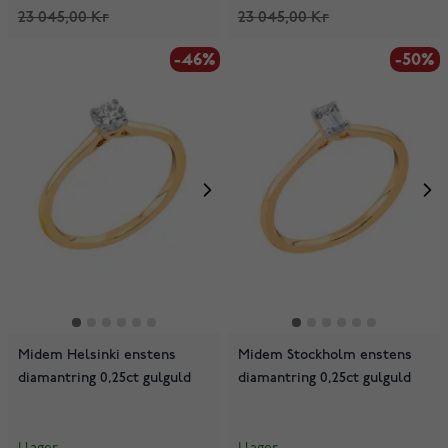
23 045,00 Kr
23 045,00 Kr
-46%
-50%
Midem Helsinki enstens
Midem Stockholm enstens
diamantring 0,25ct gulguld
diamantring 0,25ct gulguld