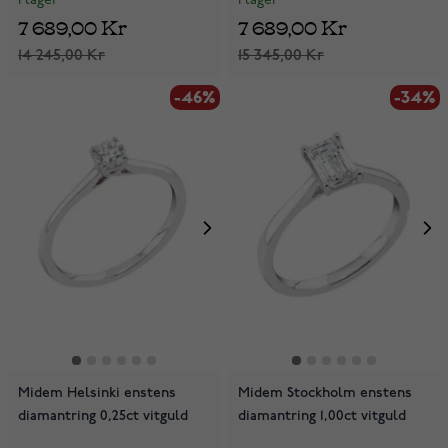
I lager
I lager
7 689,00 Kr
7 689,00 Kr
14 245,00 Kr
15 345,00 Kr
-46%
-34%
Midem Helsinki enstens
Midem Stockholm enstens
diamantring 0,25ct vitguld
diamantring 1,00ct vitguld