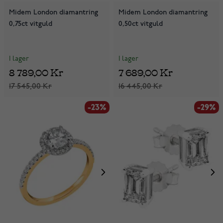
Midem London diamantring
Midem London diamantring
0,75ct vitguld
0,50ct vitguld
I lager
I lager
8 789,00 Kr
7 689,00 Kr
17 545,00 Kr
16 445,00 Kr
-23%
-29%