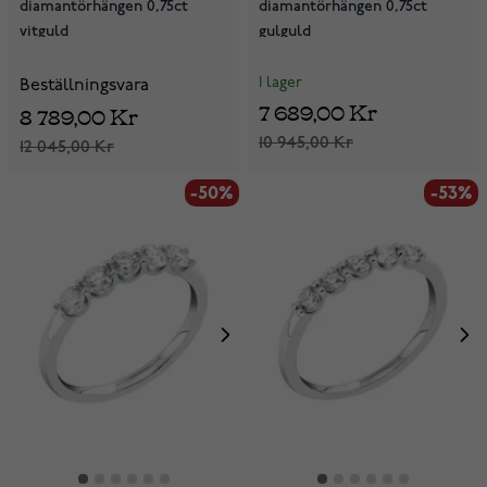
diamantörhängen 0,75ct
diamantörhängen 0,75ct
vitguld
gulguld
I lager
Beställningsvara
7 689,00 Kr
8 789,00 Kr
10 945,00 Kr
12 045,00 Kr
-50%
-53%