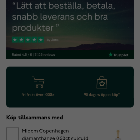
Fri frakt över 1000kr
90 dagars öppet köp*
Köp tillsammans med
Midem Copenhagen
diamanthänge 0,50ct gulguld