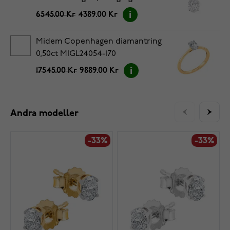
6545.00 Kr
4389.00 Kr
Midem Copenhagen diamantring
0,50ct MIGL24054-170
17545.00 Kr
9889.00 Kr
Andra modeller
-33%
-33%