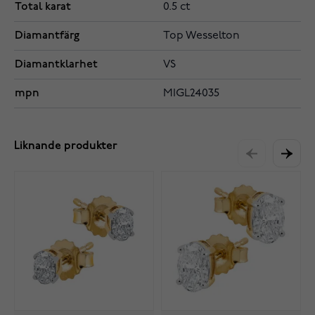
Total karat
0.5 ct
Diamantfärg
Top Wesselton
Diamantklarhet
VS
mpn
MIGL24035
Liknande produkter