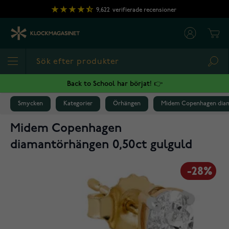
Hoppa till innehållet
9,622
verifierade recensioner
Cart
Sea
Back to School har börjat! 👉
Smycken
Kategorier
Örhängen
Midem Copenhagen diam
Midem Copenhagen
diamantörhängen 0,50ct gulguld
-28%