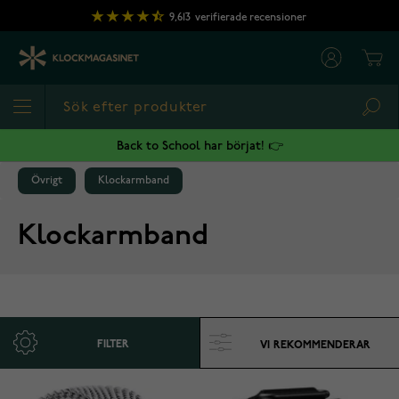
Hoppa till innehållet
9,613
verifierade recensioner
Cart
Sea
Back to School har börjat! 👉
Övrigt
Klockarmband
Klockarmband
FILTER