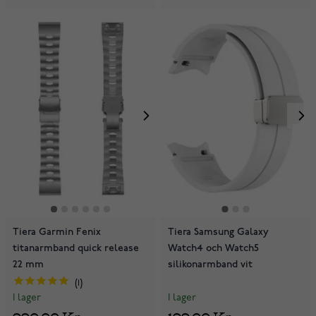
Tiera Garmin Fenix
Tiera Samsung Galaxy
titanarmband quick release
Watch4 och Watch5
22 mm
silikonarmband vit
1
I lager
I lager
199,00 Kr
990,00 Kr