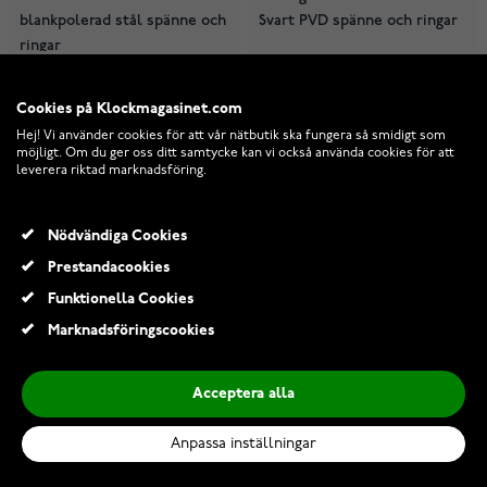
blankpolerad stål spänne och
Svart PVD spänne och ringar
ringar
2
I lager
I lager
Cookies på Klockmagasinet.com
199,00 Kr
199,00 Kr
Hej! Vi använder cookies för att vår nätbutik ska fungera så smidigt som
möjligt. Om du ger oss ditt samtycke kan vi också använda cookies för att
leverera riktad marknadsföring.
Nödvändiga Cookies
Prestandacookies
Funktionella Cookies
Marknadsföringscookies
Acceptera alla
Anpassa inställningar