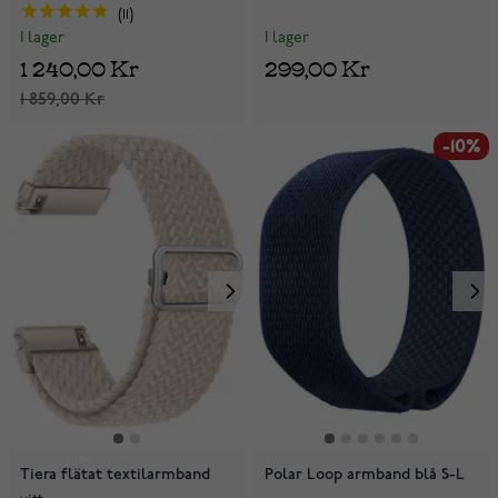
11
I lager
I lager
299,00 Kr
1 240,00 Kr
1 859,00 Kr
-10%
Tiera flätat textilarmband
Polar Loop armband blå S-L