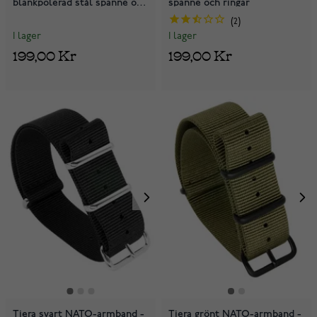
blankpolerad stål spänne och
spänne och ringar
ringar
2
I lager
I lager
199,00 Kr
199,00 Kr
Tiera svart NATO-armband -
Tiera grönt NATO-armband -