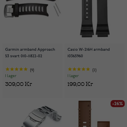
Garmin armband Approach
Casio W-216H armband
S3 svart 010-11822-02
10365960
9
2
I lager
I lager
309,00 Kr
199,00 Kr
-26%