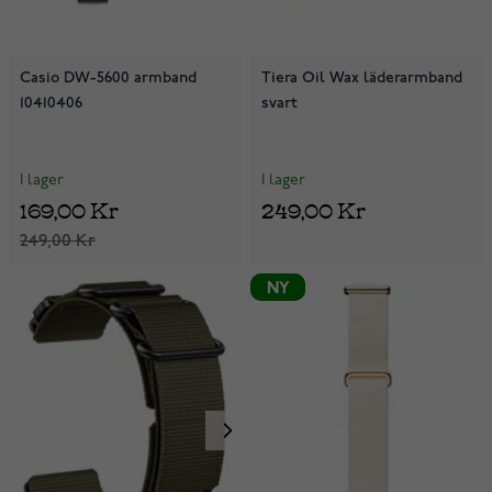
Casio DW-5600 armband
Tiera Oil Wax läderarmband
10410406
svart
I lager
I lager
169,00 Kr
249,00 Kr
249,00 Kr
NY
NY