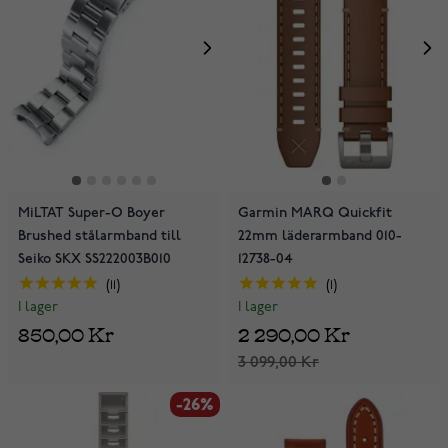
MiLTAT Super-O Boyer
Garmin MARQ Quickfit
Brushed stålarmband till
22mm läderarmband 010-
Seiko SKX SS222003B010
12738-04
11
1
I lager
I lager
850,00 Kr
2 290,00 Kr
3 099,00 Kr
-26%