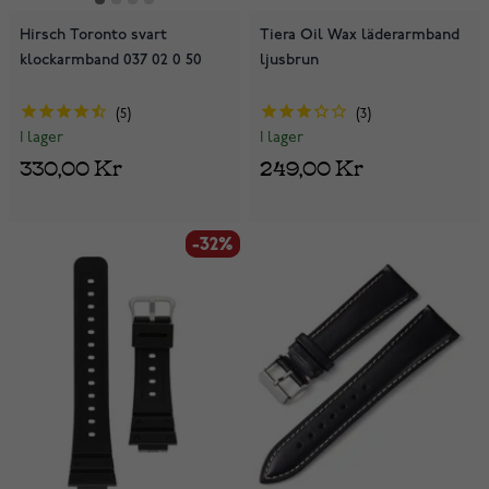
Hirsch Toronto svart
Tiera Oil Wax läderarmband
klockarmband 037 02 0 50
ljusbrun
5
3
I lager
I lager
330,00 Kr
249,00 Kr
-32%
-32%