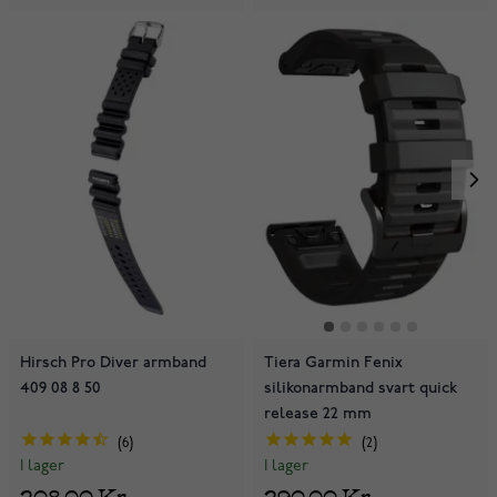
Hirsch Pro Diver armband
Tiera Garmin Fenix
409 08 8 50
silikonarmband svart quick
release 22 mm
6
2
I lager
I lager
208,00 Kr
290,00 Kr