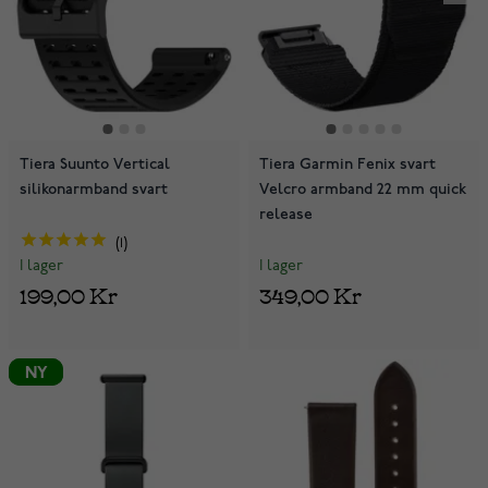
Tiera Suunto Vertical
Tiera Garmin Fenix svart
silikonarmband svart
Velcro armband 22 mm quick
release
1
I lager
I lager
349,00 Kr
199,00 Kr
NY
NY