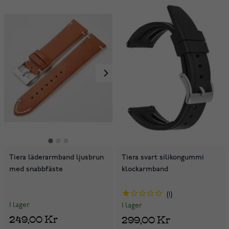
Tiera läderarmband ljusbrun
Tiera svart silikongummi
med snabbfäste
klockarmband
1
I lager
I lager
249,00 Kr
299,00 Kr