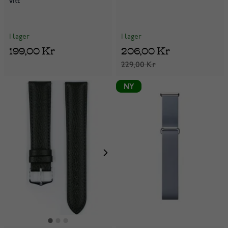
vitt
I lager
I lager
199,00 Kr
206,00 Kr
229,00 Kr
NY
NY