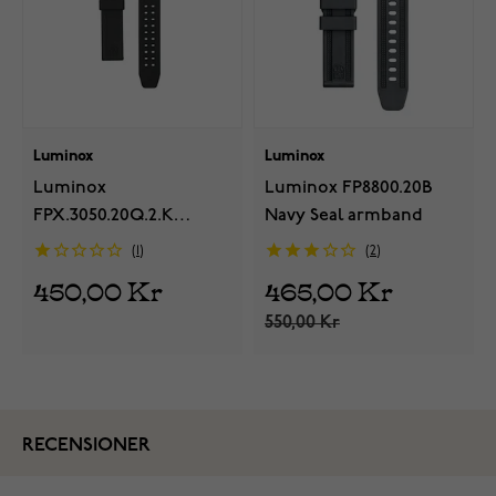
Luminox
Luminox
Luminox
Luminox FP8800.20B
FPX.3050.20Q.2.K
Navy Seal armband
armband Navy Seal soft
1
2
450,00 Kr
465,00 Kr
550,00 Kr
RECENSIONER