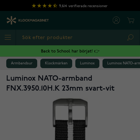
Hoppa till innehållet
9,614
verifierade recensioner
Cart
Sea
Back to School har börjat! 👉
Armbandsur
Klockmärken
Luminox
Luminox NATO-arm
Luminox NATO-armband
FNX.3950.10H.K 23mm svart-vit