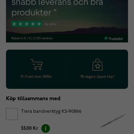
Fri frakt över 1000kr
90 dagars öppet köp*
Köp tillsammans med
Tiera bandverktyg KS-90866
55.00 Kr