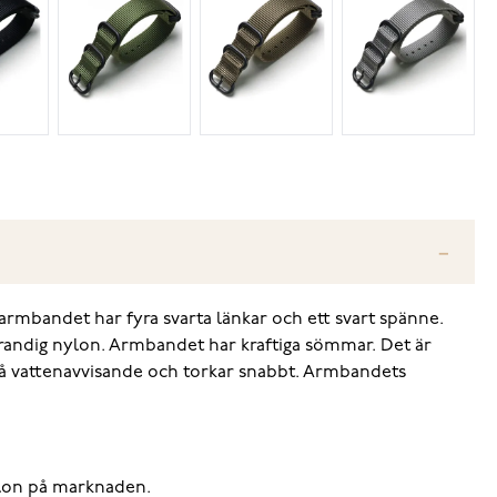
rmbandet har fyra svarta länkar och ett svart spänne.
å randig nylon. Armbandet har kraftiga sömmar. Det är
kså vattenavvisande och torkar snabbt. Armbandets
nylon på marknaden.