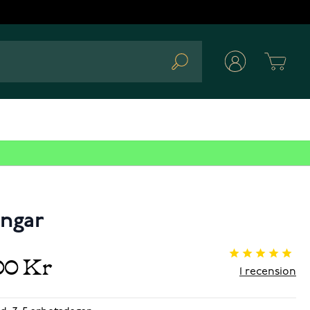
Cart
Search
ingar
00 Kr
1
recension