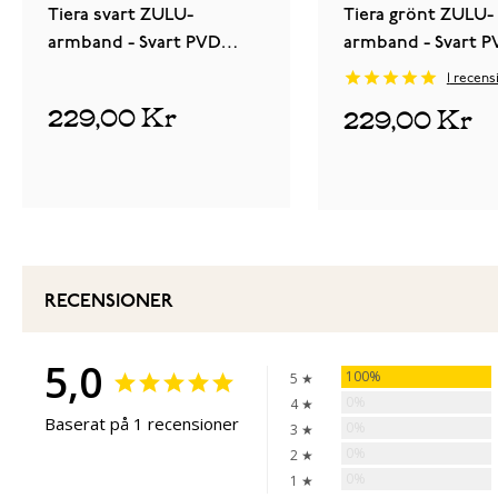
Tiera svart ZULU-
Tiera grönt ZULU-
armband - Svart PVD
armband - Svart 
spänne och ringar
spänne och ringar
1
recens
229,00 Kr
229,00 Kr
RECENSIONER
5,0
100%
5 ★
0%
4 ★
Baserat på 1 recensioner
0%
3 ★
0%
2 ★
0%
1 ★