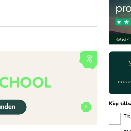
Fri frak
Köp til
Tie