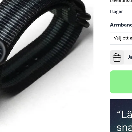
Leveransti
I lager
Armban
Ja