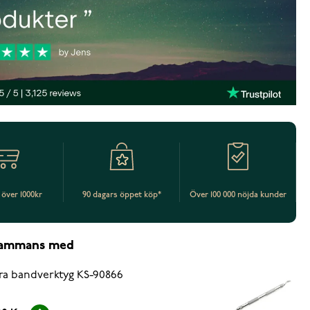
t över 1000kr
90 dagars öppet köp*
Över 100 000 nöjda kunder
lsammans med
ra bandverktyg KS-90866