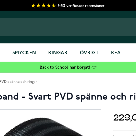
9,613
verifierade recensioner
S
SMYCKEN
RINGAR
ÖVRIGT
REA
Back to School har börjat! 👉
PVD spänne och ringar
and - Svart PVD spänne och r
229,