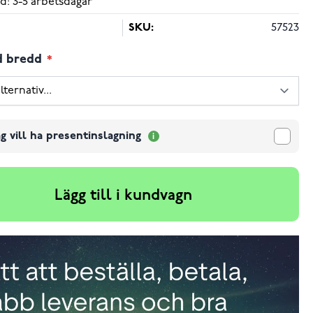
d: 3-5 arbetsdagar
SKU:
57523
d bredd
g vill ha presentinslagning
Lägg till i kundvagn