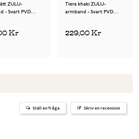
rått ZULU-
Tiera khaki ZULU-
d - Svart PVD
armband - Svart PVD
och ringar
spänne och ringar
00 Kr
229,00 Kr
Ställ en fråga
Skriv en recension