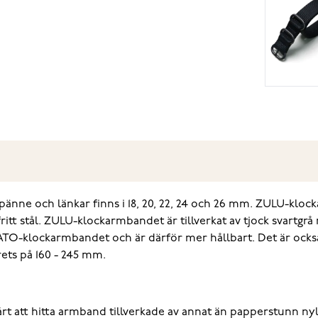
ne och länkar finns i 18, 20, 22, 24 och 26 mm. ZULU-klocka
ritt stål. ZULU-klockarmbandet är tillverkat av tjock svartgr
la NATO-klockarmbandet och är därför mer hållbart. Det är oc
ets på 160 - 245 mm.
 svårt att hitta armband tillverkade av annat än papperstunn 