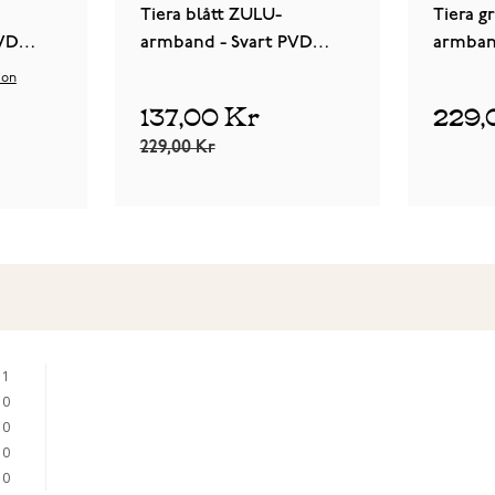
Tiera blått ZULU-
Tiera g
PVD
armband - Svart PVD
armban
spänne och ringar
spänne 
ion
137,00 Kr
229,
229,00 Kr
1
0
0
0
0