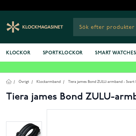
Hoppa till innehållet
KLOCKOR
SPORTKLOCKOR
SMART WATCHE
/
Övrigt
/
Klockarmband
/
Tiera james Bond ZULU-armband - Svart 
Tiera james Bond ZULU-armb