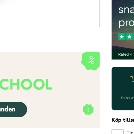
Fri frak
Köp til
Tie