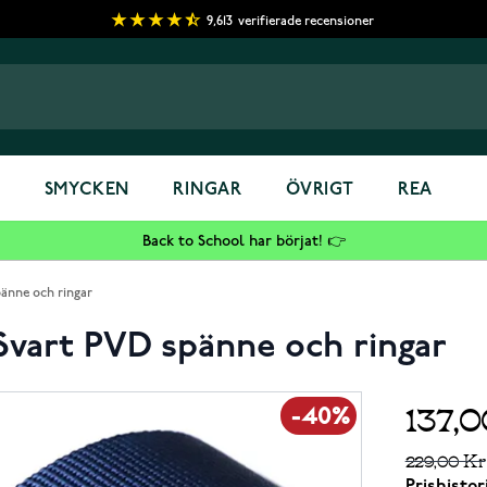
9,613
verifierade recensioner
S
SMYCKEN
RINGAR
ÖVRIGT
REA
Back to School har börjat! 👉
änne och ringar
Svart PVD spänne och ringar
137,
-40%
229,00 Kr