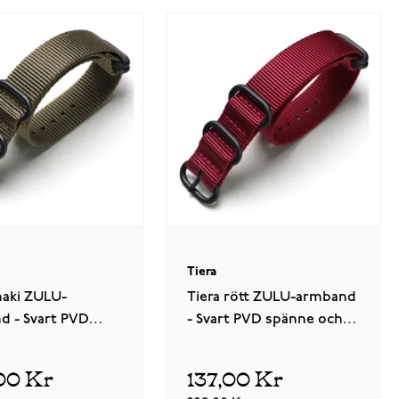
Tiera
haki ZULU-
Tiera rött ZULU-armband
d - Svart PVD
- Svart PVD spänne och
och ringar
ringar
00 Kr
137,00 Kr