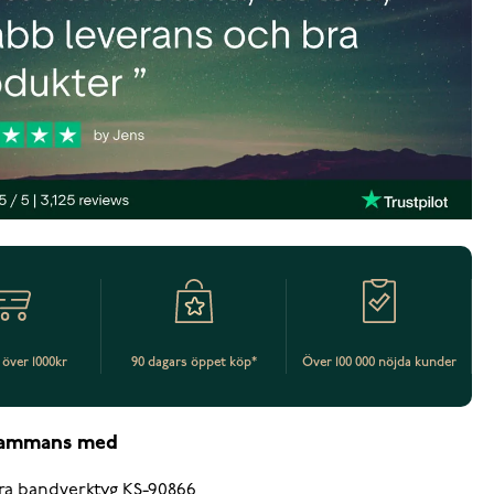
t över 1000kr
90 dagars öppet köp*
Över 100 000 nöjda kunder
lsammans med
ra bandverktyg KS-90866