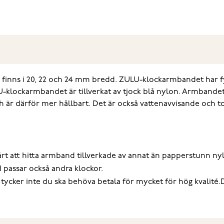
inns i 20, 22 och 24 mm bredd. ZULU-klockarmbandet har fyr
LU-klockarmbandet är tillverkat av tjock blå nylon. Armbandet 
 är därför mer hållbart. Det är också vattenavvisande och t
 svårt att hitta armband tillverkade av annat än papperstunn 
 passar också andra klockor.
i tycker inte du ska behöva betala för mycket för hög kvalité