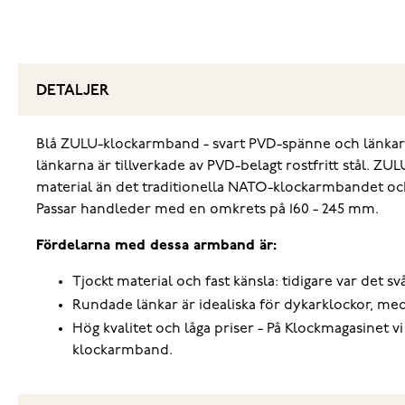
DETALJER
Blå ZULU-klockarmband - svart PVD-spänne och länkar f
länkarna är tillverkade av PVD-belagt rostfritt stål. ZU
material än det traditionella NATO-klockarmbandet och
Passar handleder med en omkrets på 160 - 245 mm.
Fördelarna med dessa armband är:
Tjockt material och fast känsla: tidigare var det
Rundade länkar är idealiska för dykarklockor, med
Hög kvalitet och låga priser - På Klockmagasinet v
klockarmband.