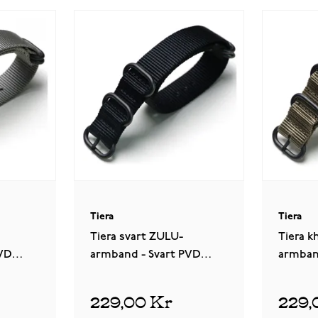
Tiera
Tiera
Tiera svart ZULU-
Tiera k
PVD
armband - Svart PVD
armban
spänne och ringar
spänne 
229,00 Kr
229,