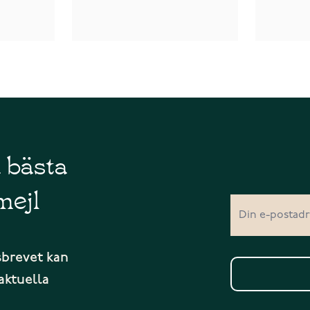
å bästa
mejl
sbrevet kan
aktuella