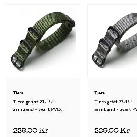
Tiera
Tiera
Tiera grönt ZULU-
Tiera grått ZULU-
armband - Svart PVD
armband - Svart 
spänne och ringar
spänne och ringar
1
recension
229,00 Kr
229,00 Kr