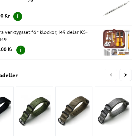
00 Kr
ra verktygsset för klockor, 149 delar KS-
149
.00 Kr
odeller