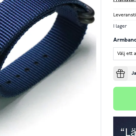
Prishistor
Leveransti
I lager
Armban
Ja