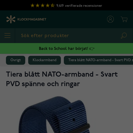
Hoppa till innehållet
9,619
verifierade recensioner
Cart
Sea
Back to School har börjat! 👉
Övrigt
Klockarmband
Tiera blått NATO-armband - Svart PVD 
Tiera blått NATO-armband - Svart
PVD spänne och ringar