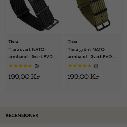
Tiera
Tiera
Tiera svart NATO-
Tiera grönt NATO-
armband - Svart PVD
armband - Svart PVD
spänne och ringar
spänne och ringar
3
2
199,00 Kr
199,00 Kr
RECENSIONER