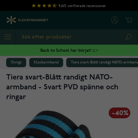
Hoppa till innehållet
9,613
verifierade recensioner
Cart
Sea
Back to School har börjat! 👉
Övrigt
Klockarmband
Tiera svart-Blått randigt NATO-armband
Tiera svart-Blått randigt NATO-
armband - Svart PVD spänne och
ringar
-40%