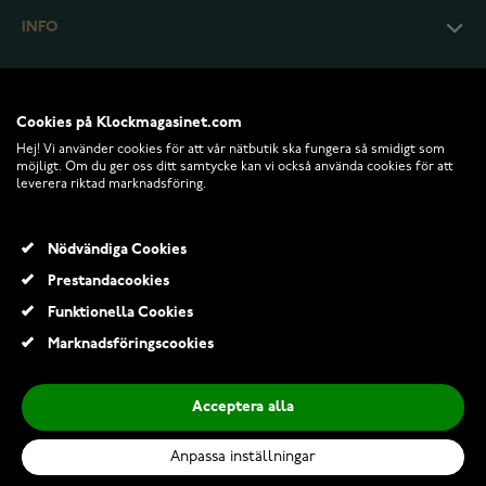
INFO
Cookies på Klockmagasinet.com
Hej! Vi använder cookies för att vår nätbutik ska fungera så smidigt som
möjligt. Om du ger oss ditt samtycke kan vi också använda cookies för att
leverera riktad marknadsföring.
Nödvändiga Cookies
Prestandacookies
© 2026 Klockmagasinet.com
Funktionella Cookies
Tiera svart-Blått randigt NATO-armband - Svart PVD spänne och ringar
Marknadsföringscookies
119,00 Kr
199,00 Kr
Acceptera alla
Lägg till i kundvagn
Anpassa inställningar