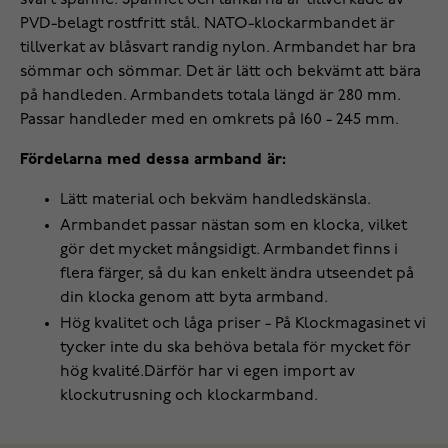
svart spänne. Spännet och länkarna är tillverkade av
PVD-belagt rostfritt stål. NATO-klockarmbandet är
tillverkat av blåsvart randig nylon. Armbandet har bra
sömmar och sömmar. Det är lätt och bekvämt att bära
på handleden. Armbandets totala längd är 280 mm.
Passar handleder med en omkrets på 160 - 245 mm.
Fördelarna med dessa armband är:
Lätt material och bekväm handledskänsla.
Armbandet passar nästan som en klocka, vilket
gör det mycket mångsidigt. Armbandet finns i
flera färger, så du kan enkelt ändra utseendet på
din klocka genom att byta armband.
Hög kvalitet och låga priser - På Klockmagasinet vi
tycker inte du ska behöva betala för mycket för
hög kvalité.Därför har vi egen import av
klockutrusning och klockarmband.