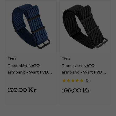
Tiera
Tiera
Tiera blått NATO-
Tiera svart NATO-
armband - Svart PVD
armband - Svart PVD
spänne och ringar
spänne och ringar
3
199,00 Kr
199,00 Kr