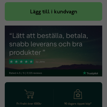
Lägg till i kundvagn
Fri frakt över 1000kr
90 dagars öppet köp*