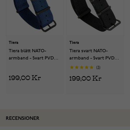
Tiera
Tiera
Tiera blått NATO-
Tiera svart NATO-
armband - Svart PVD
armband - Svart PVD
spänne och ringar
spänne och ringar
3
199,00 Kr
199,00 Kr
RECENSIONER