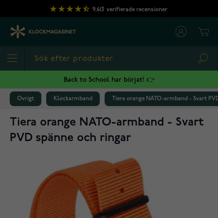
Hoppa till innehållet
9,613
verifierade recensioner
Cart
Sea
Back to School har börjat! 👉
Övrigt
Klockarmband
Tiera orange NATO-armband - Svart PVD
Tiera orange NATO-armband - Svart
PVD spänne och ringar