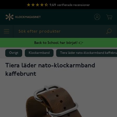
Hoppa till innehållet
9,619
verifierade recensioner
Cart
Sea
Back to School har börjat! 👉
Övrigt
Klockarmband
Tiera läder nato-klockarmband kaffebr
Tiera läder nato-klockarmband
kaffebrunt