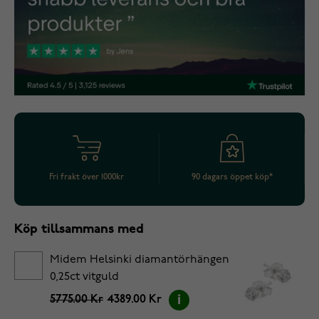
Fri frakt över 1000kr
90 dagars öppet köp*
Köp tillsammans med
Midem Helsinki diamantörhängen
0,25ct vitguld
5775.00 Kr
4389.00 Kr