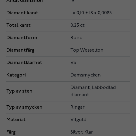
Antal diamanter
19
Diamant karat
1 x 0,10 + 18 x 0,0083
Total karat
0.25 ct
Diamantform
Rund
Diamantfärg
Top Wesselton
Diamantklarhet
VS
Kategori
Damsmycken
Diamant, Labbodlad
Typ av sten
diamant
Typ av smycken
Ringar
Material
Vitguld
Färg
Silver, Klar