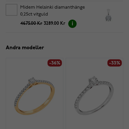
Midem Helsinki diamanthänge
0,25ct vitguld
4675.00 Kr
3289.00 Kr
Andra modeller
-36%
-33%