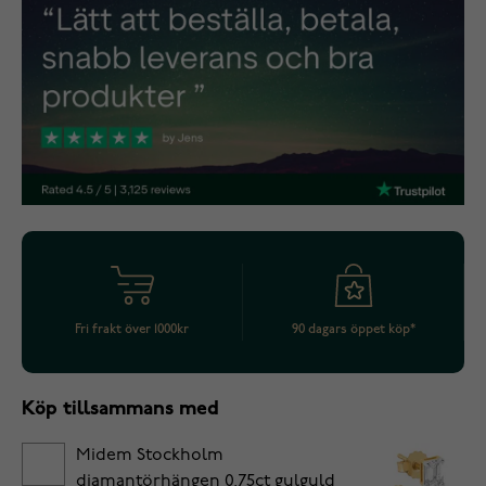
Fri frakt över 1000kr
90 dagars öppet köp*
Köp tillsammans med
Midem Stockholm
diamantörhängen 0,75ct gulguld