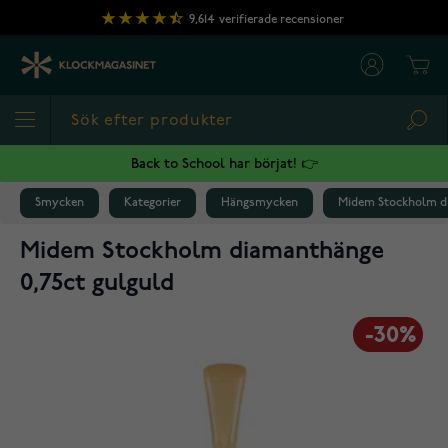
Hoppa till innehållet
9,614
verifierade recensioner
Cart
Sea
Back to School har börjat! 👉
Smycken
Kategorier
Hängsmycken
Midem Stockholm di
Midem Stockholm diamanthänge
0,75ct gulguld
-30%