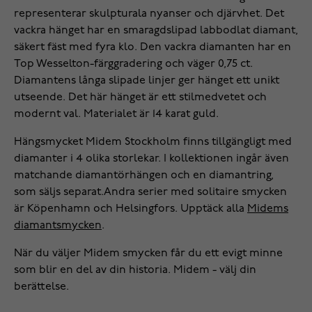
representerar skulpturala nyanser och djärvhet. Det
vackra hänget har en smaragdslipad labbodlat diamant,
säkert fäst med fyra klo. Den vackra diamanten har en
Top Wesselton-färggradering och väger 0,75 ct.
Diamantens långa slipade linjer ger hänget ett unikt
utseende. Det här hänget är ett stilmedvetet och
modernt val. Materialet är 14 karat guld.
Hängsmycket Midem Stockholm finns tillgängligt med
diamanter i 4 olika storlekar. I kollektionen ingår även
matchande diamantörhängen och en diamantring,
som säljs separat.Andra serier med solitaire smycken
är Köpenhamn och Helsingfors. Upptäck alla
Midems
diamantsmycken
.
När du väljer Midem smycken får du ett evigt minne
som blir en del av din historia. Midem - välj din
berättelse.