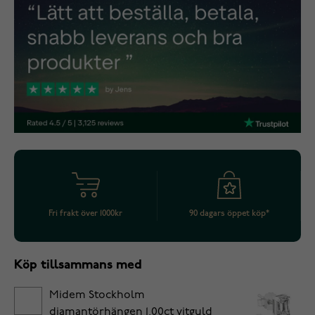
Fri frakt över 1000kr
90 dagars öppet köp*
Köp tillsammans med
Midem Stockholm
diamantörhängen 1,00ct vitguld