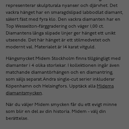
representerar skulpturala nyanser och djärvhet. Det
vackra hänget har en smaragdslipad labbodlat diamant,
säkert fäst med fyra klo. Den vackra diamanten har en
Top Wesselton-färggradering och väger 1,00 ct.
Diamantens långa slipade linjer ger hänget ett unikt
utseende. Det här hänget är ett stilmedvetet och
modernt val. Materialet är 14 karat vitguld.
Hängsmycket Midem Stockholm finns tillgängligt med
diamanter i 4 olika storlekar. I kollektionen ingår även
matchande diamantörhängen och en diamantring,
som säljs separat.Andra single-cut serier inkluderar
Köpenhamn och Helsingfors. Upptäck alla
Midems
diamantsmycken
.
När du väljer Midem smycken får du ett evigt minne
som blir en del av din historia. Midem - välj din
berättelse.