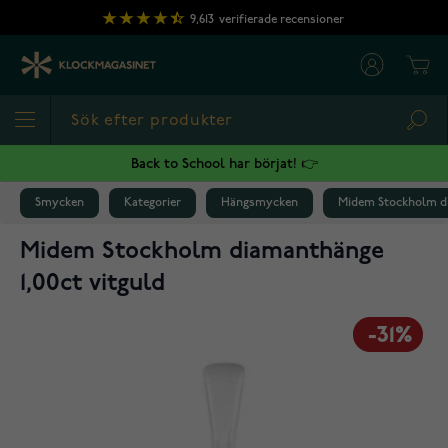
Hoppa till innehållet
9,613
verifierade recensioner
Cart
Sea
Back to School har börjat! 👉
Smycken
Kategorier
Hängsmycken
Midem Stockholm di
Midem Stockholm diamanthänge
1,00ct vitguld
-31%