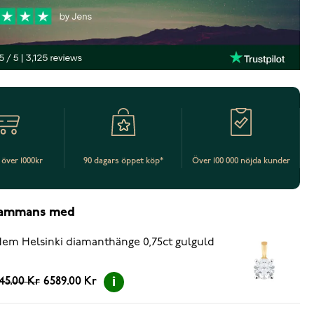
t över 1000kr
90 dagars öppet köp*
Över 100 000 nöjda kunder
lsammans med
em Helsinki diamanthänge 0,75ct gulguld
45.00 Kr
6589.00 Kr