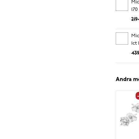
Mid
170
219
Mid
1ct
439
Andra m