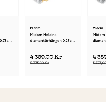
Midem
Midem
Midem Helsinki
Midem 
0,75ct
diamantörhängen 0,25ct
diaman
gulguld
vitguld
4 389,00 Kr
4 38
5 775,00 Kr
5 775,0