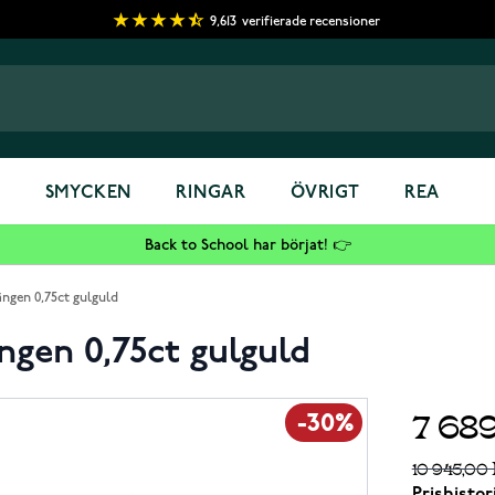
9,613
verifierade recensioner
S
SMYCKEN
RINGAR
ÖVRIGT
REA
Back to School har börjat! 👉
ngen 0,75ct gulguld
gen 0,75ct gulguld
7 68
-30%
10 945,00