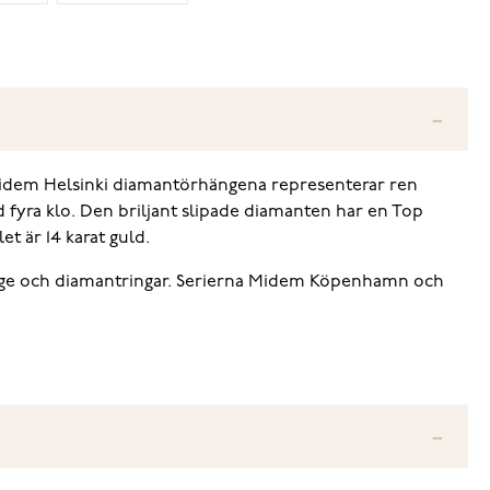
 Midem Helsinki diamantörhängena representerar ren
 fyra klo. Den briljant slipade diamanten har en Top
et är 14 karat guld.
änge och diamantringar. Serierna Midem Köpenhamn och