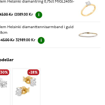
em Helsinki diamantring 0,75ct MIGL24051-
45.00 Kr
12089.00 Kr
em Helsinki diamanttennisarmband i guld
 18cm
45.00 Kr
32989.00 Kr
odeller
-30%
-28%