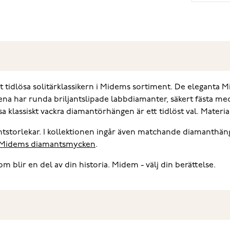
 tidlösa solitärklassikern i Midems sortiment. De eleganta
na har runda briljantslipade labbdiamanter, säkert fästa med
a klassiskt vackra diamantörhängen är ett tidlöst val. Material
ntstorlekar. I kollektionen ingår även matchande diamanth
Midems diamantsmycken
.
 blir en del av din historia. Midem - välj din berättelse.