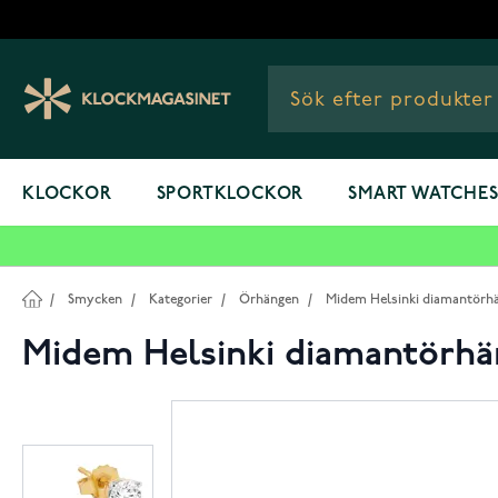
Hoppa till innehållet
KLOCKOR
SPORTKLOCKOR
SMART WATCHE
/
Smycken
/
Kategorier
/
Örhängen
/
Midem Helsinki diamantörhä
Midem Helsinki diamantörhän