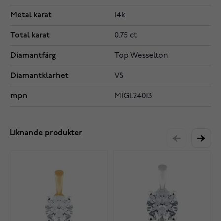
Metal karat
14k
Total karat
0.75 ct
Diamantfärg
Top Wesselton
Diamantklarhet
VS
mpn
MIGL24013
Liknande produkter