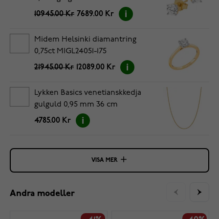
10945.00 Kr
7689.00 Kr
Midem Helsinki diamantring
0,75ct MIGL24051-175
21945.00 Kr
12089.00 Kr
Lykken Basics venetianskkedja
gulguld 0,95 mm 36 cm
4785.00 Kr
VISA MER
Andra modeller