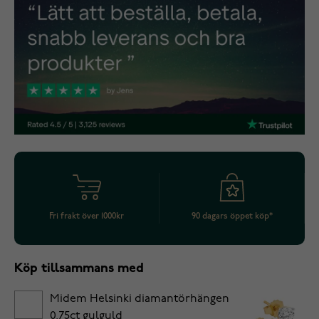
Fri frakt över 1000kr
90 dagars öppet köp*
Köp tillsammans med
Midem Helsinki diamantörhängen
0,75ct gulguld