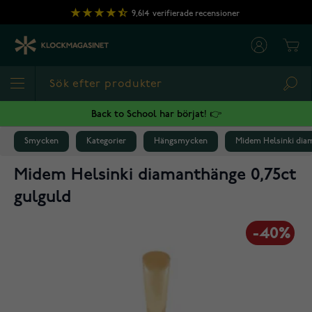
Hoppa till innehållet
9,614
verifierade recensioner
Cart
Sea
Back to School har börjat! 👉
Smycken
Kategorier
Hängsmycken
Midem Helsinki diam
Midem Helsinki diamanthänge 0,75ct
gulguld
-40%