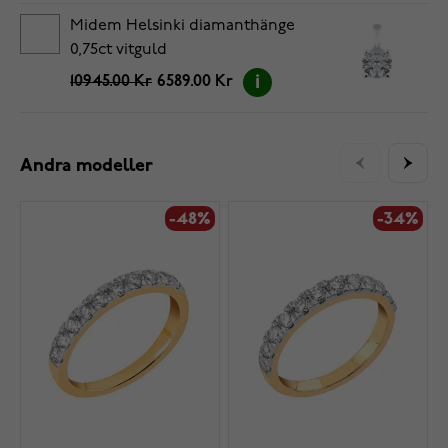
Midem Helsinki diamanthänge
0,75ct vitguld
10945.00 Kr
6589.00 Kr
Andra modeller
-48%
-34%