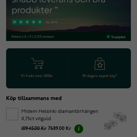
Fri frakt över 1000kr
90 dagars öppet köp*
Köp tillsammans med
Midem Helsinki diamantörhängen
0,75ct vitguld
10945.00 Kr
7689.00 Kr