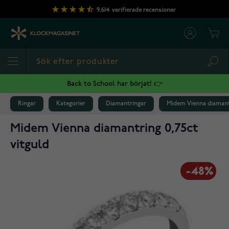
Hoppa till innehållet
9,614
verifierade recensioner
Cart
Sea
Back to School har börjat! 👉
Ringar
Kategorier
Diamantringar
Midem Vienna diamantr
Midem Vienna diamantring 0,75ct
vitguld
-48%