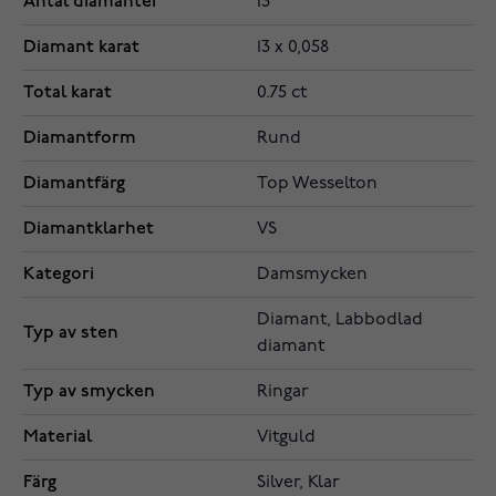
Antal diamanter
13
Diamant karat
13 x 0,058
Total karat
0.75 ct
Diamantform
Rund
Diamantfärg
Top Wesselton
Diamantklarhet
VS
Kategori
Damsmycken
Diamant, Labbodlad
Typ av sten
diamant
Typ av smycken
Ringar
Material
Vitguld
Färg
Silver, Klar