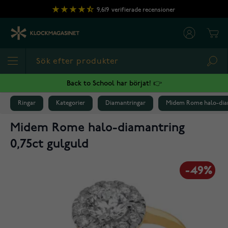
Hoppa till innehållet
9,619
verifierade recensioner
Cart
Sea
Back to School har börjat! 👉
Ringar
Kategorier
Diamantringar
Midem Rome halo-diam
Midem Rome halo-diamantring
0,75ct gulguld
-49%