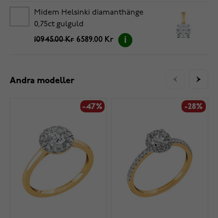
Midem Helsinki diamanthänge
0,75ct gulguld
10945.00 Kr
6589.00 Kr
Andra modeller
-47%
-28%