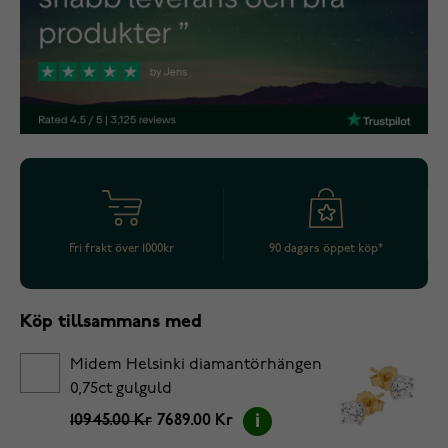
Fri frakt över 1000kr
90 dagars öppet köp*
Köp tillsammans med
Midem Helsinki diamantörhängen
0,75ct gulguld
10945.00 Kr
7689.00 Kr