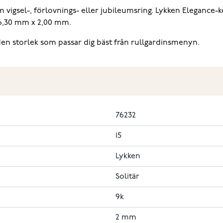
m vigsel-, förlovnings- eller jubileumsring. Lykken Elegance-ko
26,30 mm x 2,00 mm.
 välj den storlek som passar dig bäst från rullgardinsmenyn.
76232
15
Lykken
Solitär
9k
2 mm