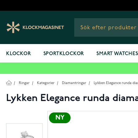
Hoppa till innehållet
KLOCKOR
SPORTKLOCKOR
SMART WATCHE
/
Ringar
/
Kategorier
/
Diamantringar
/
Lykken Elegance runda diam
Lykken Elegance runda diamant
NY