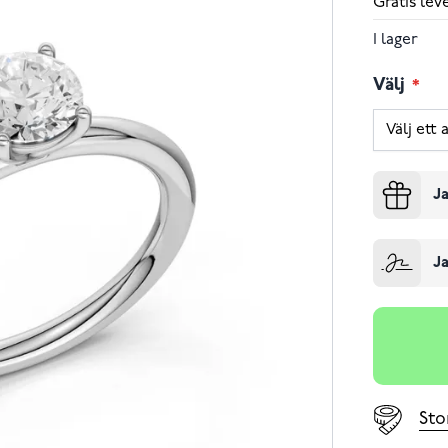
Gratis le
I lager
Välj
Ja
Ja
Sto