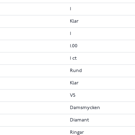
1
Klar
1
1.00
1 ct
Rund
Klar
VS
Damsmycken
Diamant
Ringar