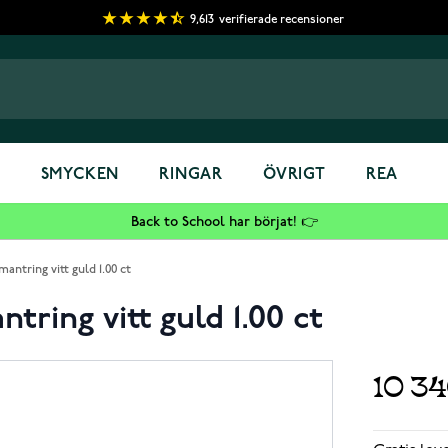
9,613
verifierade recensioner
S
SMYCKEN
RINGAR
ÖVRIGT
REA
Back to School har börjat! 👉
antring vitt guld 1.00 ct
ring vitt guld 1.00 ct
10 3