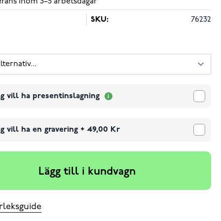
verans inom 3–5 arbetsdagar
SKU:
76232
g vill ha presentinslagning
g vill ha en gravering
+
49,00 Kr
Lägg till i kundvagn
rleksguide