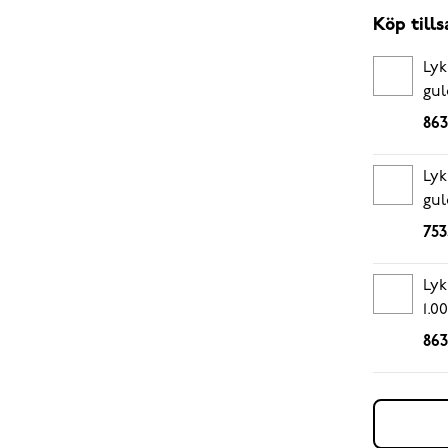
Köp til
Lyk
gul
863
Lyk
gul
753
Lyk
1.00
863