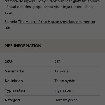
främsta designers, Tony Granholm, har glatt finländare
i åratal och dess popularitet visar inga tecken på att
avta.
Se hela
The Heart of the House smyckessortimentet
här!
MER INFORMATION
SKU
987
Varumärke
Kalevala
Kollektion
Talon sydän
Typ av sten
Ingen sten
Kategori
Damsmycken