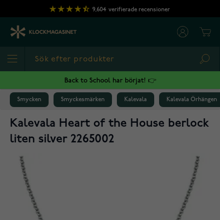
Hoppa till innehållet
9,604
verifierade recensioner
Cart
Sea
Back to School har börjat! 👉
Smycken
Smyckesmärken
Kalevala
Kalevala Örhängen
Kalevala Heart of the House berlock
liten silver 2265002