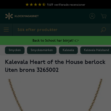
Hoppa till innehållet
9,619
verifierade recensioner
Cart
Sea
Back to School har börjat! 👉
Smycken
Smyckesmärken
Kalevala
Kalevala Halsband
Kalevala Heart of the House berlock
liten brons 3265002