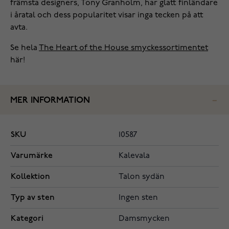
främsta designers, Tony Granholm, har glatt finländare
i åratal och dess popularitet visar inga tecken på att
avta.
Se hela
The Heart of the House smyckessortimentet
här!
MER INFORMATION
SKU
10587
Varumärke
Kalevala
Kollektion
Talon sydän
Typ av sten
Ingen sten
Kategori
Damsmycken