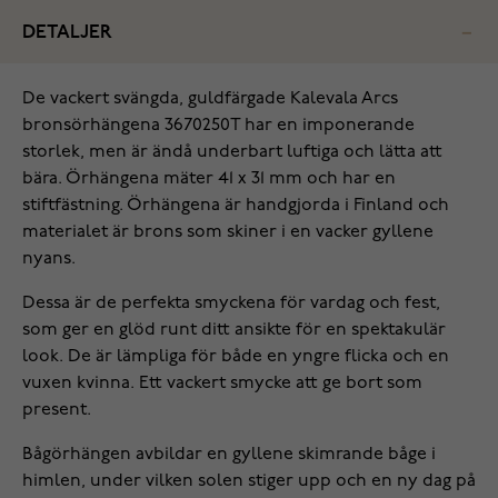
DETALJER
De vackert svängda, guldfärgade Kalevala Arcs
bronsörhängena 3670250T har en imponerande
storlek, men är ändå underbart luftiga och lätta att
bära. Örhängena mäter 41 x 31 mm och har en
stiftfästning. Örhängena är handgjorda i Finland och
materialet är brons som skiner i en vacker gyllene
nyans.
Dessa är de perfekta smyckena för vardag och fest,
som ger en glöd runt ditt ansikte för en spektakulär
look. De är lämpliga för både en yngre flicka och en
vuxen kvinna. Ett vackert smycke att ge bort som
present.
Bågörhängen avbildar en gyllene skimrande båge i
himlen, under vilken solen stiger upp och en ny dag på