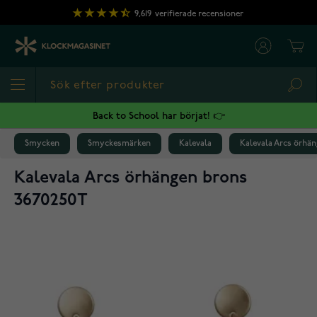
Hoppa till innehållet
9,619
verifierade recensioner
Cart
Sea
Back to School har börjat! 👉
Smycken
Smyckesmärken
Kalevala
Kalevala Arcs örhä
Kalevala Arcs örhängen brons
3670250T