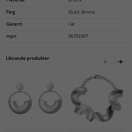
Material
Brons
Färg
Guld, Brons
Garanti
1 år
mpn
3670250T
Liknande produkter