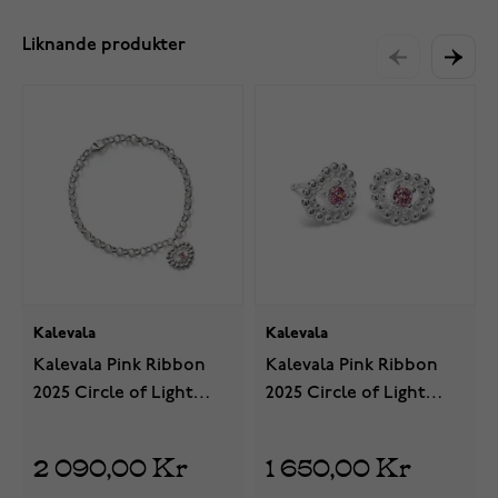
Liknande produkter
Kalevala
Kalevala
Kalevala Pink Ribbon
Kalevala Pink Ribbon
2025 Circle of Light
2025 Circle of Light
silver armband pink
silver örhängen pink
2569483J195
2669483JT
2 090,00 Kr
1 650,00 Kr