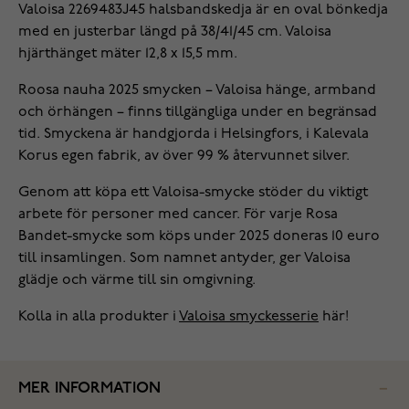
Valoisa 2269483J45 halsbandskedja är en oval bönkedja
med en justerbar längd på 38/41/45 cm. Valoisa
hjärthänget mäter 12,8 x 15,5 mm.
Roosa nauha 2025 smycken – Valoisa hänge, armband
och örhängen – finns tillgängliga under en begränsad
tid. Smyckena är handgjorda i Helsingfors, i Kalevala
Korus egen fabrik, av över 99 % återvunnet silver.
Genom att köpa ett Valoisa-smycke stöder du viktigt
arbete för personer med cancer. För varje Rosa
Bandet-smycke som köps under 2025 doneras 10 euro
till insamlingen. Som namnet antyder, ger Valoisa
glädje och värme till sin omgivning.
Kolla in alla produkter i
Valoisa smyckesserie
här!
MER INFORMATION