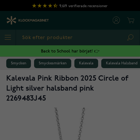
Hoppa till innehållet
9,619
verifierade recensioner
Cart
Sea
Back to School har börjat! 👉
Smycken
Smyckesmärken
Kalevala
Kalevala Halsband
Kalevala Pink Ribbon 2025 Circle of
Light silver halsband pink
2269483J45