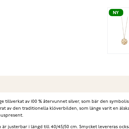
NY
e tillverkat av 100 % återvunnet silver, som bär den symboli
rerat av den traditionella klöverbilden, som länge varit en ä
euspresent.
r justerbar i längd till 40/45/50 cm. Smycket levereras ock