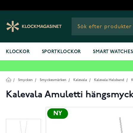
Hoppa till innehållet
KLOCKOR
SPORTKLOCKOR
SMART WATCHE
/
Smycken
/
Smyckesmärken
/
Kalevala
/
Kalevala Halsband
/
K
Kalevala Amuletti hängsmycke
NY