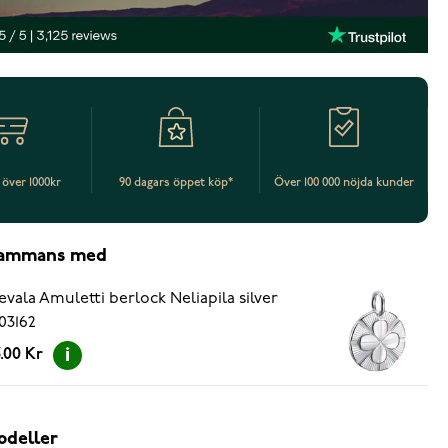
t över 1000kr
90 dagars öppet köp*
Över 100 000 nöjda kunder
lsammans med
evala Amuletti berlock Neliapila silver
03162
.00 Kr
odeller