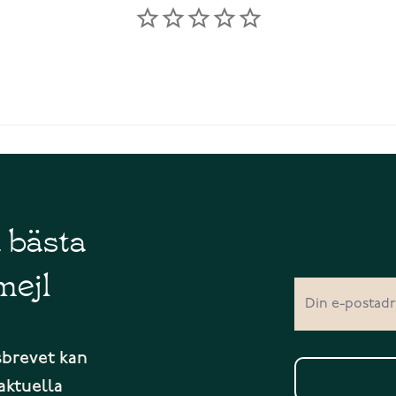
å bästa
mejl
sbrevet kan
aktuella