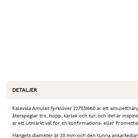
DETALJER
Kalevala Amulet Fyrklöver 227031660 är ett amuletthäng
återspeglar tro, hopp, kärlek och tur, och det är inspi
är ett utmärkt val för en konfirmations- eller Prometh
Hängets diameter är 20 mm och den tunna ankarkedjan ä