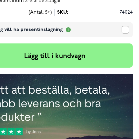
verans inom 3–5 arbetsdagar
(Antal: 5+)
SKU:
74024
g vill ha presentinslagning
Lägg till i kundvagn