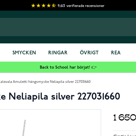
9,613
verifierade recensioner
S
SMYCKEN
RINGAR
ÖVRIGT
REA
Back to School har börjat! 👉
alevala Amuletti hängsmycke Neliapila silver 227031660
 Neliapila silver 227031660
1 65