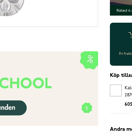
Fri frak
Köp til
Kal
287
605
Andra m