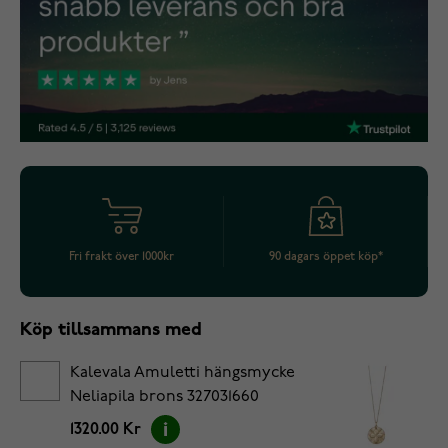
Fri frakt över 1000kr
90 dagars öppet köp*
Köp tillsammans med
Kalevala Amuletti hängsmycke
Neliapila brons 327031660
1320.00 Kr