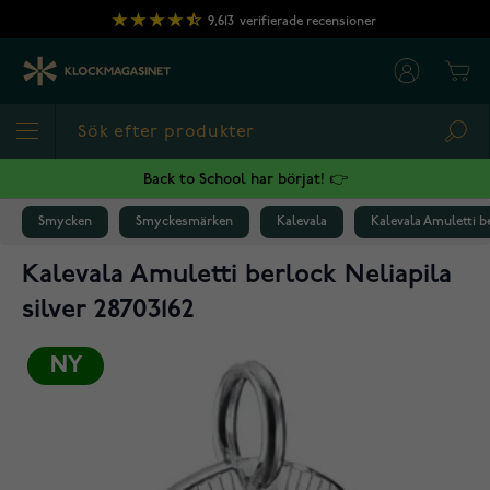
Hoppa till innehållet
9,613
verifierade recensioner
Cart
Sea
Back to School har börjat! 👉
Smycken
Smyckesmärken
Kalevala
Kalevala Amuletti be
Kalevala Amuletti berlock Neliapila
silver 28703162
NY