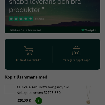
Fri frakt över 1000kr
90 dagars öppet köp*
Köp tillsammans med
Kalevala Amuletti hängsmycke
Neliapila brons 327031660
1320.00 Kr