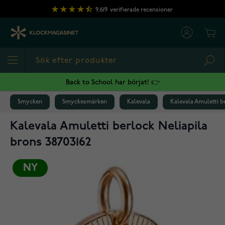
Hoppa till innehållet
9,619
verifierade recensioner
Cart
Sea
Back to School har börjat! 👉
Smycken
Smyckesmärken
Kalevala
Kalevala Amuletti b
Kalevala Amuletti berlock Neliapila
brons 38703162
NY