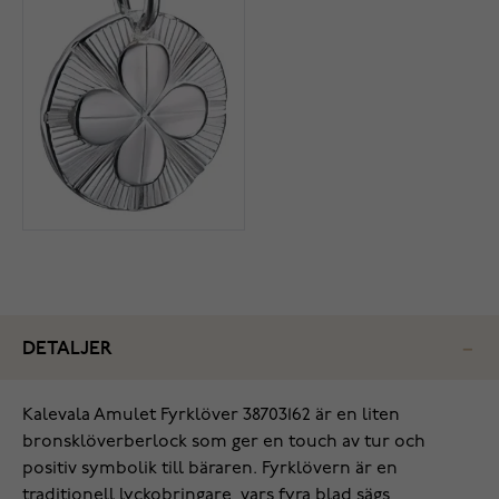
DETALJER
Kalevala Amulet Fyrklöver 38703162 är en liten
bronsklöverberlock som ger en touch av tur och
positiv symbolik till bäraren. Fyrklövern är en
traditionell lyckobringare, vars fyra blad sägs